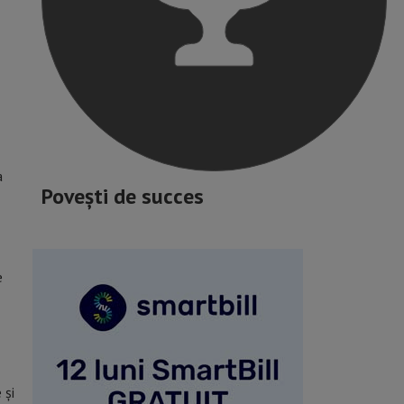
a
Povești de succes
e
 și