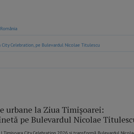
n România
City Celebration, pe Bulevardul Nicolae Titulescu
 urbane la Ziua Timișoarei:
inetă pe Bulevardul Nicolae Titulesc
| Timișoara City Celebration 2026 și transformă Bulevardul Nicola