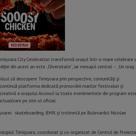
 Timișoara City Celebration transformă orașul într-o mare celebrare 
diției din acest an este „Diversitate”, iar mesajul central – „Un oraș.
ublicul să descopere Timișoara prin perspective, comunități și
 continuă platforma dedicată promovării marilor festivaluri și
a creativă a orașului. Accesul la toate evenimentele din program est
tualizare pe site-ul oficial.
icipiul Timișoara, coordonat și co-organizat de Centrul de Proiecte