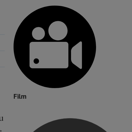
Film
u
e