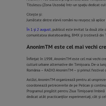
Titulescu (Zona Uszoda) într-un spațiu dedicat cultur
Citește și:
Jumătate dintre elevii români nu reușesc să aplic
În 1 și 2 august
, publicul este invitat la două zile 
comunitatea skateboarding, BMX și trotinetă din 
AnonimTM este cel mai vechi cre
Înființat în 1998, AnonimTM este cel mai vechi crew
culturii urbane alternative din Timișoara. De-a lu
România – RADIO AnonimTM – și primul festival op
Astăzi, AnonimTM organizează pentru al unsprezec
coordonează petrecererile de pe Pelican și continu
Programul pregătit pentru Ziua Timișoarei îmbină c
dedicat atât practicanților experimentați, cât și c