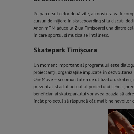
Pe parcursul celor două zile, atmosfera va fi comp
cursuri de inițiere în skateboarding și la discuții de
AnonimTM aduce la Ziua Timișoarei una dintre cele 
în care sportul și muzica se întâlnesc.
Skatepark Timișoara
Un moment important al programului este dialogul 
proiectanții, organizațiile implicate în dezvoltar
OneMove – și comunitatea de utilizatori: skateri, rid
prezentat stadiul actual al proiectului tehnic, pre
beneficiari ai skateparkului vor avea ocazia să adr
încât proiectul să răspundă cât mai bine nevoilor co