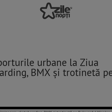
rturile urbane la Ziua
arding, BMX și trotinetă p