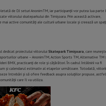
letată de DJ seturi AnonimTM, iar participanții vor putea lua parte 
dicate viitorului skateparkului din Timișoara. Prin această activare,
mai active comunități ale culturii urbane locale și creează un spaț
dedicat proiectului viitorului
Skatepark Timișoara
, care reuneșt
ea sporturilor urbane – AnonimTM, Action Sports TM, Alternative TM 
eri BMX, practicanți de role și cățărători. În cadrul întâlnirii va fi
cum și calendarul estimativ al etapelor următoare. Totodată, viitorii
eseze întrebări și să ofere feedback asupra soluțiilor propuse, astfel
munității care îl va utiliza.