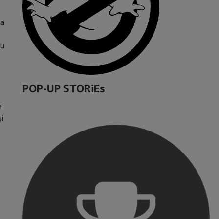
la
iu
POP-UP STORiEs
e
și