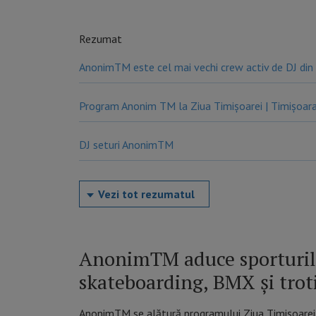
Rezumat
AnonimTM este cel mai vechi crew activ de DJ di
Program Anonim TM la Ziua Timișoarei | Timișoara 
DJ seturi AnonimTM
Vezi tot rezumatul
AnonimTM aduce sporturile
skateboarding, BMX și trot
AnonimTM se alătură programului Ziua Timișoarei 