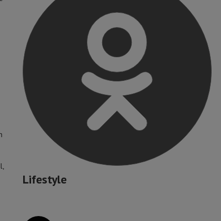
n
l,
Lifestyle