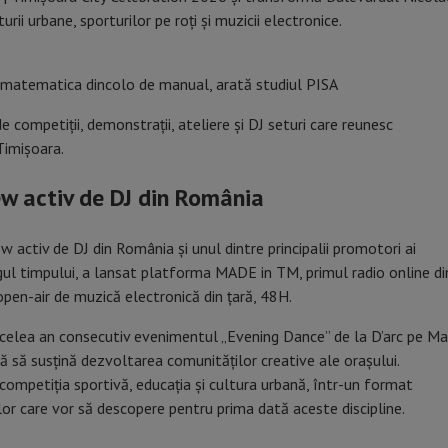
ii urbane, sporturilor pe roți și muzicii electronice.
e matematica dincolo de manual, arată studiul PISA
de competiții, demonstrații, ateliere și DJ seturi care reunesc
Timișoara.
w activ de DJ din România
 activ de DJ din România și unul dintre principalii promotori ai
ngul timpului, a lansat platforma MADE in TM, primul radio online di
en-air de muzică electronică din țară, 48H.
elea an consecutiv evenimentul „Evening Dance” de la D’arc pe Ma
ă să susțină dezvoltarea comunităților creative ale orașului.
ompetiția sportivă, educația și cultura urbană, într-un format
elor care vor să descopere pentru prima dată aceste discipline.