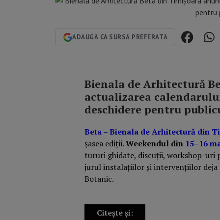
ADAUGĂ CA SURSĂ PREFERATĂ
Bienala de Arhitectură B
actualizarea calendarului
deschidere pentru publicu
Beta – Bienala de Arhitectură din T
șasea ediții.
Weekendul din
15–16 m
tururi ghidate, discuții, workshop-uri
jurul instalațiilor și intervențiilor deja
Botanic.
Citește și: