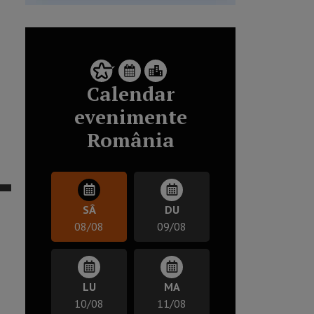
Calendar
evenimente
România
SÂ
DU
08/08
09/08
LU
MA
10/08
11/08