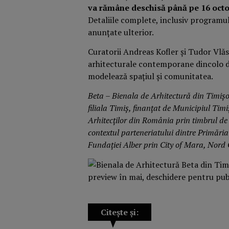
va rămâne deschisă până pe 16 oct
Detaliile complete, inclusiv programul 
anunțate ulterior.
Curatorii Andreas Kofler și Tudor Vlăs
arhitecturale contemporane dincolo d
modelează spațiul și comunitatea.
Beta – Bienala de Arhitectură din Timișo
filiala Timiș, finanțat de Municipiul Tim
Arhitecților din România prin timbrul de 
contextul parteneriatului dintre Primăria
Fundației Alber prin City of Mara, Nord 
Citește și: