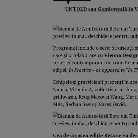
UNTOLD sau Gomboțeală la V
Programul include o serie de discuții și
care și o colaborare cu
Vienna Desig
practici contemporane de transformare 
ediției,
In Practice – as opposed to “In T
Echipele și practicienii prezenți în acea
Nancă, Vitamin A, collettivo süssholz,
grillovasiu, Krug Macovei Wang, Marti
MBL, Șerban Savu și Rareș David.
Cea de-a șasea ediție Beta se va de