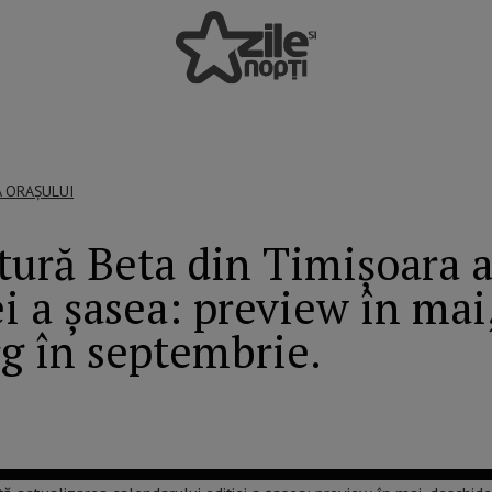
A ORAȘULUI
tură Beta din Timișoara 
ei a șasea: preview în mai
rg în septembrie.