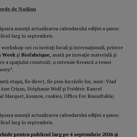
erde de Nadășu
 workshop-uri cu invitați locali și internaționali, printre
n Week
și
Biofabrique,
axată pe inovație materială și
a spațiului construit, o extensie firească a temei
heory”
.
stă etapă, fie direct, fie prin lucrările lor, sunt: Vlad
 Ane Crișan, Stéphanie Wolf și Frédéric Kancel
al Marquet, kosmos, cookies, Office For Roundtable,
schide pentru publicul larg pe 4 septembrie 2026 și