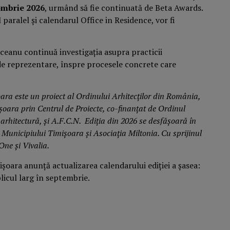
ombrie 2026
, urmând să fie continuată de Beta Awards.
paralel și calendarul Office in Residence, vor fi
ceanu continuă investigația asupra practicii
e reprezentare, înspre procesele concrete care
ara este un proiect al Ordinului Arhitecților din România,
ișoara prin Centrul de Proiecte, co-finanțat de Ordinul
arhitectură, și A.F.C.N. Ediția din 2026 se desfășoară în
 Municipiului Timișoara și Asociația Miltonia. Cu sprijinul
One și Vivalia.