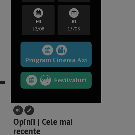
MI
JO
12/08
13/08
Program Cinema Azi
Festivaluri
Opinii | Cele mai
recente