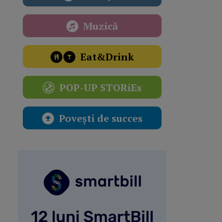
Muzică
Eat&Drink
POP-UP STORiEs
Povești de succes