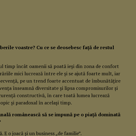
 berile voastre? Cu ce se deosebesc față de restul
tul timp încât oamenii să poată ieși din zona de confort
erăriile mici lucrează între ele și se ajută foarte mult, iar
nsecvență, pe un trend foarte accentuat de îmbunătățire
vența înseamnă diversitate și lipsa compromisurilor și
curență constructivă, în care toată lumea lucrează
opic și paradoxal în același timp.
zanală românească să se impună pe o piață dominată
?
 E o joacă și un business „de familie”.