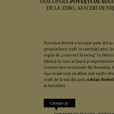
DESCOPERĂ
POVEȘTI DE SUC
DE LA ZERO, AFACERI DE NI
Povestea Bereta a început prin 2014, 
propria bere craft în cantități mici, î
regim de „contract brewing” în fabric
fabrică în care se joacă și experimente
creative beri artizanale din România. 
Așa că am vrut să aflăm mai multe des
craft de la noi din țară.
Adrian Biebel
la întrebări.
Citește și: