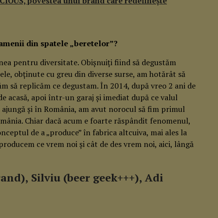
OUS, povestea unui brand care redefinește
amenii din spatele „beretelor”?
nea pentru diversitate. Obișnuiți fiind să degustăm
ltele, obținute cu greu din diverse surse, am hotărât să
căm să replicăm ce degustam. În 2014, după vreo 2 ani de
de acasă, apoi într-un garaj și imediat după ce valul
să ajungă și în România, am avut norocul să fim primul
mânia. Chiar dacă acum e foarte răspândit fenomenul,
onceptul de a „produce” în fabrica altcuiva, mai ales la
 producem ce vrem noi și cât de des vrem noi, aici, lângă
and), Silviu (beer geek+++), Adi