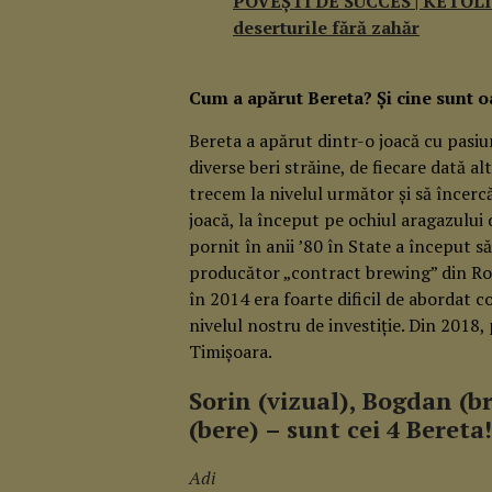
POVEŞTI DE SUCCES | KETOLICI
deserturile fără zahăr
Cum a apărut Bereta? Și cine sunt o
Bereta a apărut dintr-o joacă cu pasiu
diverse beri străine, de fiecare dată a
trecem la nivelul următor și să încer
joacă, la început pe ochiul aragazului 
pornit în anii ’80 în State a început 
producător „contract brewing” din Ro
în 2014 era foarte dificil de abordat c
nivelul nostru de investiție. Din 2018,
Timișoara.
Sorin (vizual), Bogdan (br
(bere) – sunt cei 4 Bereta!
Adi