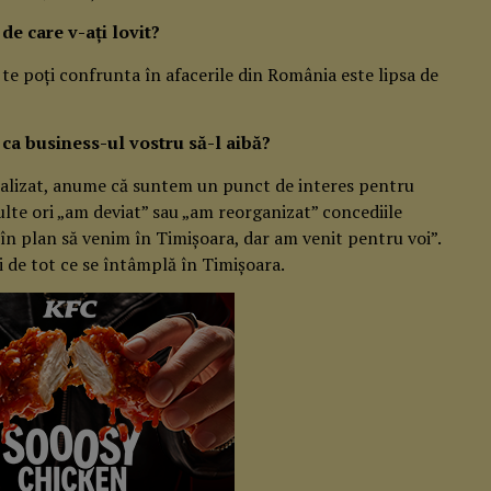
de care v-ați lovit?
 te poți confrunta în afacerile din România este lipsa de
 ca business-ul vostru să-l aibă?
realizat, anume că suntem un punct de interes pentru
multe ori „am deviat” sau „am reorganizat” concediile
în plan să venim în Timișoara, dar am venit pentru voi”.
ți de tot ce se întâmplă în Timișoara.