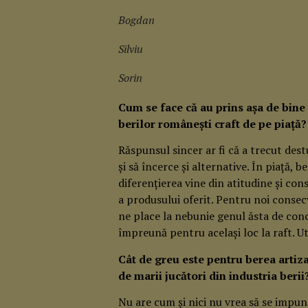
Bogdan
Silviu
Sorin
Cum se face că au prins așa de bine
berilor românești craft de pe piață?
Răspunsul sincer ar fi că a trecut des
și să încerce și alternative. În piață, b
diferențierea vine din atitudine și co
a produsului oferit. Pentru noi consec
ne place la nebunie genul ăsta de con
împreună pentru același loc la raft. Ut
Cât de greu este pentru berea arti
de marii jucători din industria berii
Nu are cum și nici nu vrea să se impună.