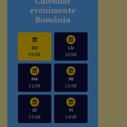
Calendar
evenimente
România
DU
LU
09/08
10/08
MA
MI
11/08
12/08
JO
VI
13/08
14/08