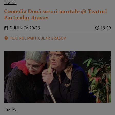
TEATRU
Comedia Două surori mortale @ Teatrul
Particular Brasov
DUMINICĂ 20/09
19:00
TEATRUL PARTICULAR BRAȘOV
TEATRU