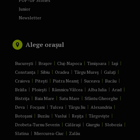
POP-UP Stories
Junior
Newsletter
Alege orașul
București
Brașov
Cluj-Napoca
Timișoara
Iași
Constanța
Sibiu
Oradea
Târgu Mureș
Galați
Craiova
Pitești
Piatra Neamț
Suceava
Bacău
Brăila
Ploiești
Râmnicu Vâlcea
Alba Iulia
Arad
Bistrița
Baia Mare
Satu Mare
Sfântu Gheorghe
Deva
Focșani
Tulcea
Târgu Jiu
Alexandria
Botoșani
Buzău
Vaslui
Reșița
Târgoviște
Drobeta-Turnu Severin
Călărași
Giurgiu
Slobozia
Slatina
Miercurea-Ciuc
Zalău