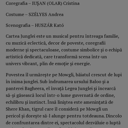
Coregrafia – IUȘAN (OLAR) Cristina
Costume – SZÉLYES Andrea
Scenografia – HUSZÁR Kató
Cartea Junglei este un musical pentru întreaga familie,
cu muzică eclectică, decor de poveste, coregrafii
moderne și spectaculoase, costume simbolice și o echipă
artistică dedicată, care transformă scena într-un
univers vibrant, plin de emoție și energie.
Povestea îl urmărește pe Mowgli, băiatul crescut de lupi
în inima junglei. Sub îndrumarea ursului Baloo și a
panterei Bagheera, el învață Legea Junglei și încearcă
să-și găsească locul într-o lume guvernată de ordine,
echilibru și instinct. Însă liniștea este amenințată de
Shere Khan, tigrul care îl consideră pe Mowgli un
pericol și dorește să-l alunge pentru totdeauna. Dincolo
de confruntarea dintre ei, spectacolul dezvăluie o luptă