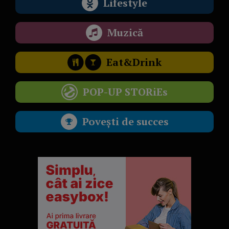
Lifestyle
Muzică
Eat&Drink
POP-UP STORiEs
Povești de succes