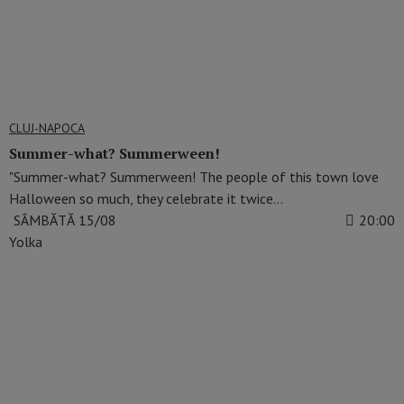
CLUJ-NAPOCA
Summer-what? Summerween!
"Summer-what? Summerween! The people of this town love
Halloween so much, they celebrate it twice…
SÂMBĂTĂ 15/08
20:00
Yolka