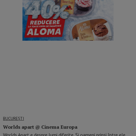
BUCUREŞTI
Worlds apart @ Cinema Europa
Worlds Apart e despre lumi diferite. Și oameni prinși între ele.