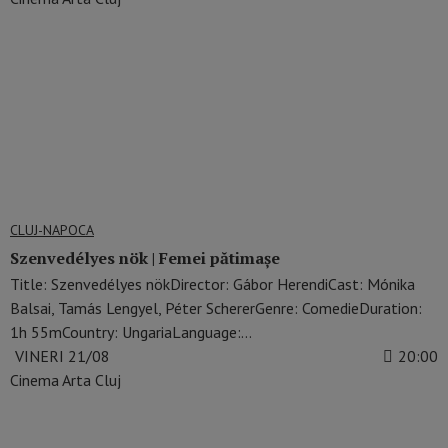
CLUJ-NAPOCA
Szenvedélyes nök | Femei pătimașe
Title: Szenvedélyes nökDirector: Gábor HerendiCast: Mónika
Balsai, Tamás Lengyel, Péter SchererGenre: ComedieDuration:
1h 55mCountry: UngariaLanguage:…
VINERI 21/08
20:00
Cinema Arta Cluj