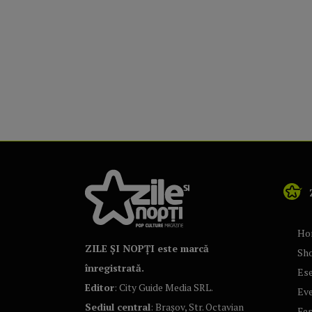
Ho
ZILE ȘI NOPȚI este marcă
Sh
înregistrată.
Ese
Editor
: City Guide Media SRL.
Ev
Sediul central
: Brașov, Str. Octavian
Fes