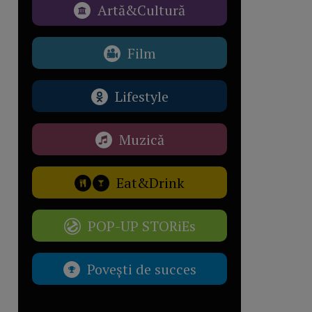
Artă&Cultură
Film
Lifestyle
Muzică
Eat&Drink
POP-UP STORiEs
Povești de succes