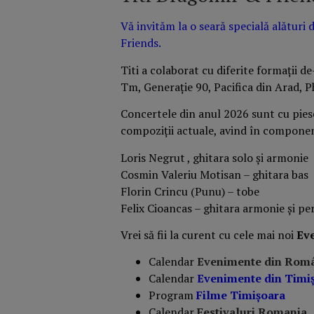
Vă invităm la o seară specială alături
Friends.
Titi a colaborat cu diferite formații d
Tm, Generație 90, Pacifica din Arad, P
Concertele din anul 2026 sunt cu piese
compoziții actuale, avind în componenț
Loris Negrut , ghitara solo și armonie
Cosmin Valeriu Motisan – ghitara bas
Florin Crincu (Punu) – tobe
Felix Cioancas – ghitara armonie și pe
Vrei să fii la curent cu cele mai noi
Ev
Calendar
Evenimente din Rom
Calendar
Evenimente din Timi
Program
Filme Timișoara
Calendar
Festivaluri Romania