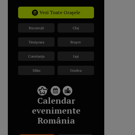
Vezi Toate Orașele
București
Cluj
Timișoara
Brașov
Constanța
Iași
Sibiu
Oradea
Calendar
evenimente
România