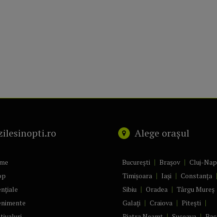
zilesinopti.ro
Alege orașul
me
București
Brașov
Cluj-Na
op
Timișoara
Iași
Constanța
nțiale
Sibiu
Oradea
Târgu Mureș
enimente
Galați
Craiova
Pitești
tivaluri
Piatra Neamț
Suceava
Bac