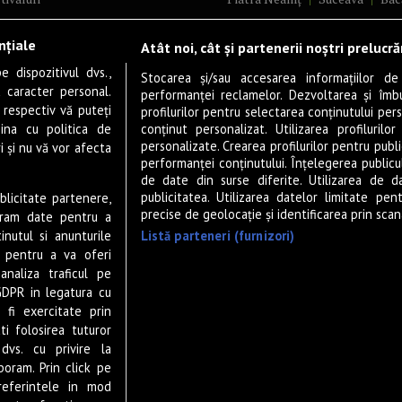
ncerte
Brăila
Ploiești
Râmnicu Vâ
nțiale
Atât noi, cât și partenerii noștri prelucr
ă & Cultură
Alba Iulia
Arad
Bistrița
 dispozitivul dvs.,
tru
Baia Mare
Satu Mare
Stocarea și/sau accesarea informațiilor de
u caracter personal.
performanței reclamelor. Dezvoltarea și îmbună
m
Sfântu Gheorghe
Deva
Fo
 respectiv vă puteți
profilurilor pentru selectarea conținutului pers
gram filme
Tulcea
Târgu Jiu
Alexandr
ina cu politica de
conținut personalizat. Utilizarea profilurilor
personalizate. Crearea profilurilor pentru publ
i și nu vă vor afecta
estyle
Botoșani
Buzău
Vaslui
R
performanței conținutului. Înțelegerea publiculu
veștiDeSucces
Târgoviște
de date din surse diferite. Utilizarea de d
publicitatea. Utilizarea datelor limitate pen
ublicitate partenere,
zică
Drobeta-Turnu Severin
Călăr
precise de geolocație și identificarea prin scana
ucram date pentru a
ete Live
Giurgiu
Slobozia
Slatina
Listă parteneri (furnizori)
nutul si anunturile
 & Drink
Miercurea-Ciuc
Zalău
., pentru a va oferi
analiza traficul pe
P-UP Stories
GDPR in legatura cu
ior
 fi exercitate prin
wsletter
ti folosirea tuturor
dvs. cu privire la
boram. Prin click pe
eferintele in mod