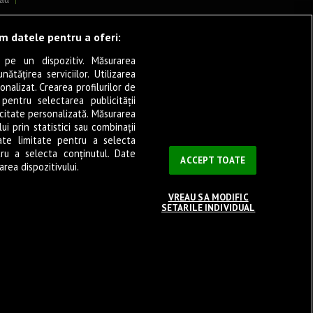
lcea
ăm datele pentru a oferi:
 pe un dispozitiv. Măsurarea
tățirea serviciilor. Utilizarea
cșani
onalizat. Crearea profilurilor de
ia
 pentru selectarea publicității
icitate personalizată. Măsurarea
eșița
i prin statistici sau combinații
ate limitate pentru a selecta
tru a selecta conținutul. Date
ași
ACCEPT TOATE
rea dispozitivului.
VREAU SA MODIFIC
SETARILE INDIVIDUAL