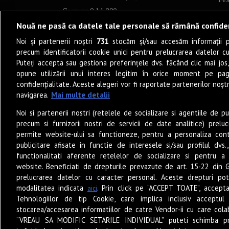
Goga nr. 9, bl. 290
Co
Nouă ne pasă ca datele tale personale să rămână confide
Art
Noi și partenerii noștri
731
stocăm și/sau accesăm informații pe
Tea
precum identificatorii cookie unici pentru prelucrarea datelor c
Fil
Puteți accepta sau gestiona preferințele dvs. făcând clic mai jos,
Pro
opune utilizării unui interes legitim în orice moment pe pag
confidențialitate. Aceste alegeri vor fi raportate partenerilor noștr
Lif
navigarea.
Mai multe detalii
Po
Noi si partenerii nostri (retelele de socializare si agentiile de p
Mu
precum si furnizorii nostri de servicii de date analitice) prel
Sun
permite website-ului sa functioneze, pentru a personaliza conti
Eat
publicitare afisate in functie de interesele si/sau profilul dvs
functionalitati aferente retelelor de socializare si pentru a 
PO
website. Beneficiati de drepturile prevazute de art. 15-22 din 
Jun
prelucrarea datelor cu caracter personal. Aceste drepturi pot
Ne
modalitatea indicata
. Prin click pe “ACCEPT TOATE”, accepta
aici
Tehnologiilor de tip Cookie, care implica inclusiv acceptul 
stocarea/accesarea informatiilor de catre Vendor-ii cu care cola
“VREAU SA MODIFIC SETARILE INDIVIDUAL” puteti schimba pr
© 2026 – Zile și Nopți. Toate drepturile rezervate.