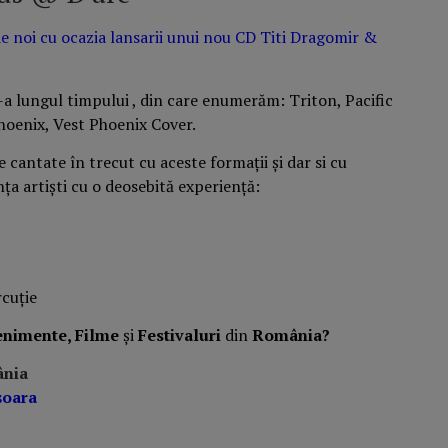
 de noi cu ocazia lansarii unui nou CD Titi Dragomir &
e-a lungul timpului , din care enumerăm: Triton, Pacific
hoenix, Vest Phoenix Cover.
 cantate în trecut cu aceste formații și dar si cu
a artiști cu o deosebită experiență:
rcuție
enimente, Filme
și
Festivaluri
din
România?
ânia
șoara