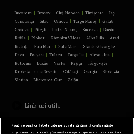
București
Brașov
Cluj-Napoca
Timișoara
Iași
Constanța
Sibiu
Oradea
Târgu Mureș
Galați
Craiova
Pitești
Piatra Neamț
Suceava
Bacău
Brăila
Ploiești
Râmnicu Vâlcea
Alba Iulia
Arad
Bistrița
Baia Mare
Satu Mare
Sfântu Gheorghe
Deva
Focșani
Tulcea
Târgu Jiu
Alexandria
Botoșani
Buzău
Vaslui
Reșița
Târgoviște
Drobeta-Turnu Severin
Călărași
Giurgiu
Slobozia
Slatina
Miercurea-Ciuc
Zalău
Link-uri utile
Politică de confidențialitate
Nouă ne pasă ca datele tale personale să rămână confidențiale
Termeni și Condiții
Noi și partenerii noștri
731
stocăm și/sau accesăm informații pe dispozitivul dvs., precum identificatorii