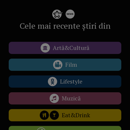
Cele mai recente știri din
Artă&Cultură
Film
Lifestyle
Muzică
Eat&Drink