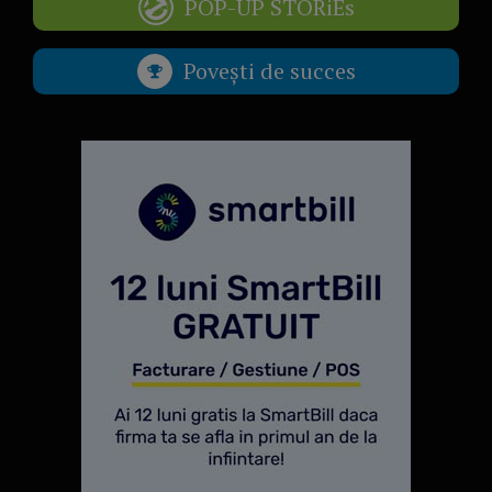
POP-UP STORiEs
Povești de succes