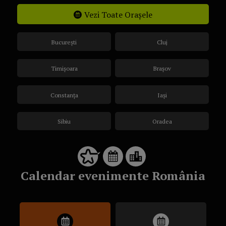
Vezi Toate Orașele
București
Cluj
Timișoara
Brașov
Constanța
Iași
Sibiu
Oradea
Calendar evenimente România