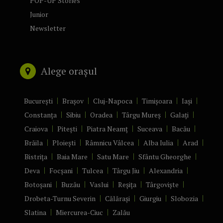
POP-UP Stories
Junior
Newsletter
Alege orașul
București
Brașov
Cluj-Napoca
Timișoara
Iași
Constanța
Sibiu
Oradea
Târgu Mureș
Galați
Craiova
Pitești
Piatra Neamț
Suceava
Bacău
Brăila
Ploiești
Râmnicu Vâlcea
Alba Iulia
Arad
Bistrița
Baia Mare
Satu Mare
Sfântu Gheorghe
Deva
Focșani
Tulcea
Târgu Jiu
Alexandria
Botoșani
Buzău
Vaslui
Reșița
Târgoviște
Drobeta-Turnu Severin
Călărași
Giurgiu
Slobozia
Slatina
Miercurea-Ciuc
Zalău