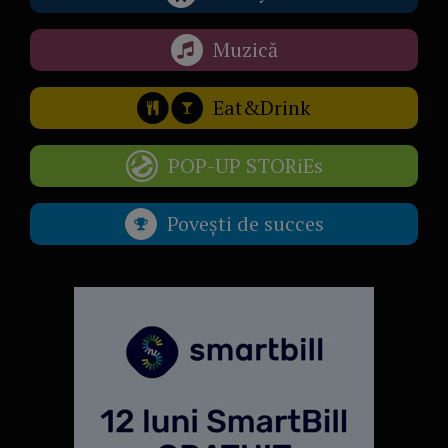
Muzică
Eat&Drink
POP-UP STORiEs
Povești de succes