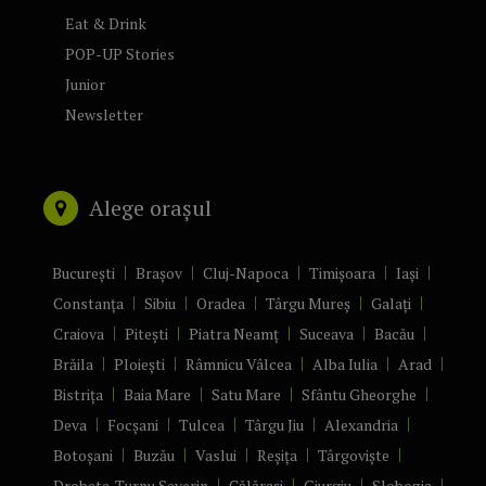
Eat & Drink
POP-UP Stories
Junior
Newsletter
Alege orașul
București
Brașov
Cluj-Napoca
Timișoara
Iași
Constanța
Sibiu
Oradea
Târgu Mureș
Galați
Craiova
Pitești
Piatra Neamț
Suceava
Bacău
Brăila
Ploiești
Râmnicu Vâlcea
Alba Iulia
Arad
Bistrița
Baia Mare
Satu Mare
Sfântu Gheorghe
Deva
Focșani
Tulcea
Târgu Jiu
Alexandria
Botoșani
Buzău
Vaslui
Reșița
Târgoviște
Drobeta-Turnu Severin
Călărași
Giurgiu
Slobozia