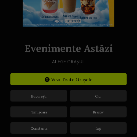
Evenimente Astăzi
ALEGE ORAȘUL
Vezi Toate Orașele
București
Cluj
Timișoara
Brașov
Constanța
Iași