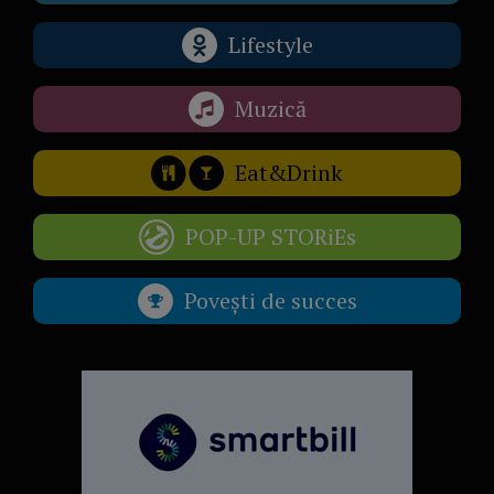
Lifestyle
Muzică
Eat&Drink
POP-UP STORiEs
Povești de succes