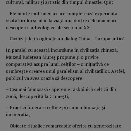
cultural, militar și artistic din timpul dinastiei Qin;
– Elemente multimedia care completează experiența
vizitatorului și aduc la viață una dintre cele mai mari
descoperiri arheologice ale secolului XX.
– Civilizațiile în oglindă: un dialog China – Europa antică
În paralel cu această incursiune în civilizația chineză,
Muzeul Județean Mureș propune și o privire
comparativă asupra lumii celților – o inițiativă ce
urmărește crearea unui paralelism al civilizațiilor. Astfel,
publicul va avea ocazia să descopere:
– Cea mai faimosasă căpetenie războinică celtică din
zonă, descoperită la Ciumești;
– Practici funerare celtice precum inhumația și
incinerația;
– Obiecte ritualice remarcabile oferite cu generozitate