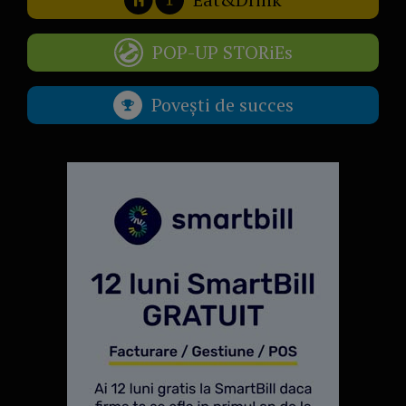
POP-UP STORiEs
Povești de succes