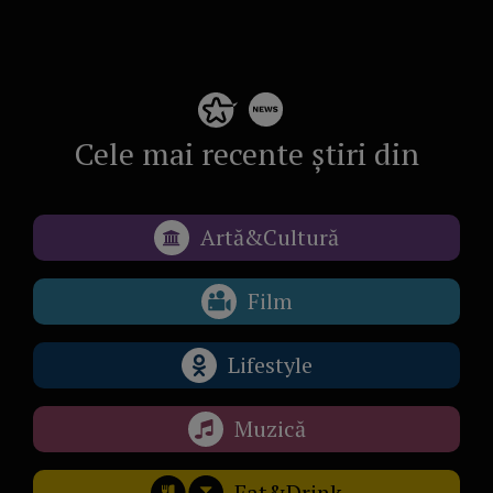
Cele mai recente știri din
Artă&Cultură
Film
Lifestyle
Muzică
Eat&Drink