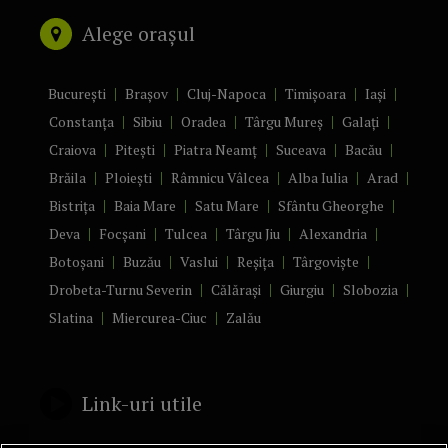
Alege orașul
București
Brașov
Cluj-Napoca
Timișoara
Iași
Constanța
Sibiu
Oradea
Târgu Mureș
Galați
Craiova
Pitești
Piatra Neamț
Suceava
Bacău
Brăila
Ploiești
Râmnicu Vâlcea
Alba Iulia
Arad
Bistrița
Baia Mare
Satu Mare
Sfântu Gheorghe
Deva
Focșani
Tulcea
Târgu Jiu
Alexandria
Botoșani
Buzău
Vaslui
Reșița
Târgoviște
Drobeta-Turnu Severin
Călărași
Giurgiu
Slobozia
Slatina
Miercurea-Ciuc
Zalău
Link-uri utile