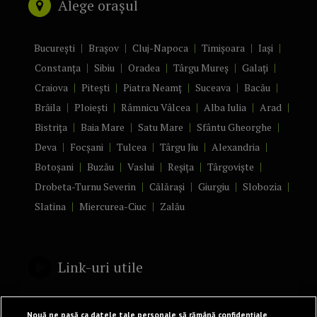
Alege orașul
București
Brașov
Cluj-Napoca
Timișoara
Iași
Constanța
Sibiu
Oradea
Târgu Mureș
Galați
Craiova
Pitești
Piatra Neamț
Suceava
Bacău
Brăila
Ploiești
Râmnicu Vâlcea
Alba Iulia
Arad
Bistrița
Baia Mare
Satu Mare
Sfântu Gheorghe
Deva
Focșani
Tulcea
Târgu Jiu
Alexandria
Botoșani
Buzău
Vaslui
Reșița
Târgoviște
Drobeta-Turnu Severin
Călărași
Giurgiu
Slobozia
Slatina
Miercurea-Ciuc
Zalău
Link-uri utile
Politică de confidențialitate
Nouă ne pasă ca datele tale personale să rămână confidențiale