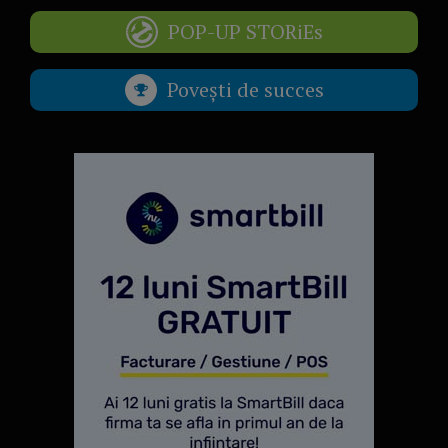
POP-UP STORiEs
Povești de succes