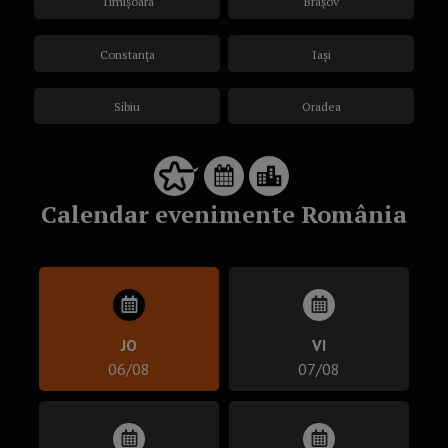
Timișoara
Brașov
Constanța
Iași
Sibiu
Oradea
Calendar evenimente România
JO
VI
06/08
07/08