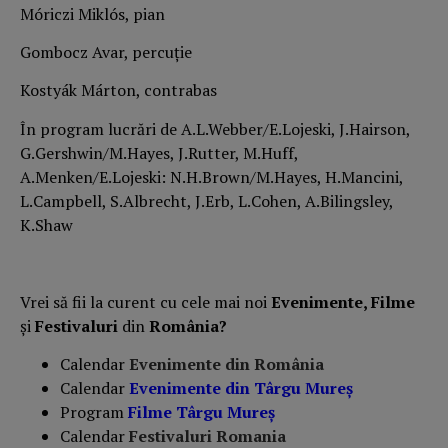
Móriczi Miklós, pian
Gombocz Avar, percuție
Kostyák Márton, contrabas
În program lucrări de A.L.Webber/E.Lojeski, J.Hairson,
G.Gershwin/M.Hayes, J.Rutter, M.Huff,
A.Menken/E.Lojeski: N.H.Brown/M.Hayes, H.Mancini,
L.Campbell, S.Albrecht, J.Erb, L.Cohen, A.Bilingsley,
K.Shaw
Vrei să fii la curent cu cele mai noi
Evenimente, Filme
și
Festivaluri
din
România?
Calendar
Evenimente din România
Calendar
Evenimente din Târgu Mureș
Program
Filme Târgu Mureș
Calendar
Festivaluri Romania