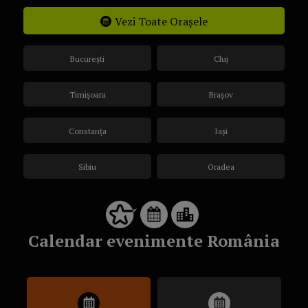
Vezi Toate Orașele
București
Cluj
Timișoara
Brașov
Constanța
Iași
Sibiu
Oradea
Calendar evenimente România