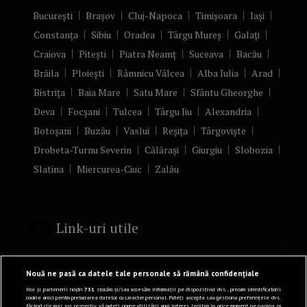
București
Brașov
Cluj-Napoca
Timișoara
Iași
Constanța
Sibiu
Oradea
Târgu Mureș
Galați
Craiova
Pitești
Piatra Neamț
Suceava
Bacău
Brăila
Ploiești
Râmnicu Vâlcea
Alba Iulia
Arad
Bistrița
Baia Mare
Satu Mare
Sfântu Gheorghe
Deva
Focșani
Tulcea
Târgu Jiu
Alexandria
Botoșani
Buzău
Vaslui
Reșița
Târgoviște
Drobeta-Turnu Severin
Călărași
Giurgiu
Slobozia
Slatina
Miercurea-Ciuc
Zalău
Link-uri utile
Politică de confidențialitate
Nouă ne pasă ca datele tale personale să rămână confidențiale
Termeni și Condiții
Noi și partenerii noștri
731
stocăm și/sau accesăm informații pe dispozitivul dvs., precum identificatorii
cookie unici pentru prelucrarea datelor cu caracter personal. Puteți accepta sau gestiona preferințele dvs.
făcând clic mai jos, respectiv vă puteți opune utilizării unui interes legitim în orice moment pe pagina cu