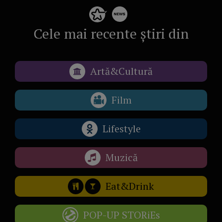
Cele mai recente știri din
Artă&Cultură
Film
Lifestyle
Muzică
Eat&Drink
POP-UP STORiEs