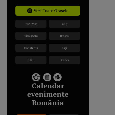
Vezi Toate Orașele
București
Cluj
Timișoara
Brașov
Constanța
Iași
Sibiu
Oradea
Calendar
evenimente
România