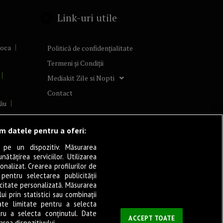
Link-uri utile
poca
Politică de confidențialitate
Termeni și Condiții
Mediakit Zile si Nopti
Contact
ău
lcea
ăm datele pentru a oferi:
 pe un dispozitiv. Măsurarea
tățirea serviciilor. Utilizarea
cșani
onalizat. Crearea profilurilor de
ia
 pentru selectarea publicității
icitate personalizată. Măsurarea
eșița
i prin statistici sau combinații
ate limitate pentru a selecta
tru a selecta conținutul. Date
ași
ACCEPT TOATE
rea dispozitivului.