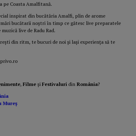
ca pe Coasta Amalfitană.
ial inspirat din bucătăria Amalfi, plin de arome
ări bucătarii noștri în timp ce gătesc live preparatele
e muzică live de Radu Rad.
ești din ritm, te bucuri de noi și lași experiența să te
privo.ro
enimente
,
Filme
și
Festivaluri
din
România
?
ânia
u Mureș