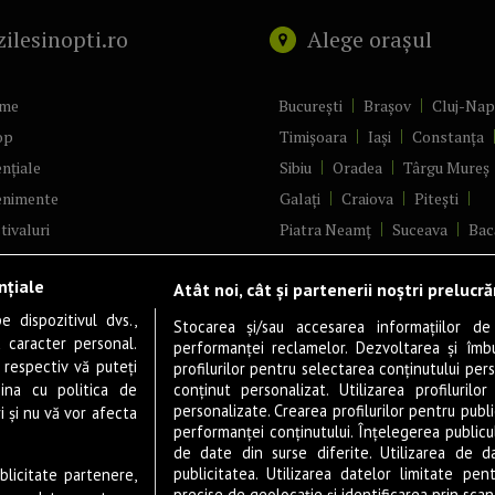
zilesinopti.ro
Alege orașul
me
București
Brașov
Cluj-Na
op
Timișoara
Iași
Constanța
nțiale
Sibiu
Oradea
Târgu Mureș
enimente
Galați
Craiova
Pitești
tivaluri
Piatra Neamț
Suceava
Bac
ncerte
Brăila
Ploiești
Râmnicu Vâ
nțiale
Atât noi, cât și partenerii noștri prelucr
ă & Cultură
Alba Iulia
Arad
Bistrița
 dispozitivul dvs.,
tru
Baia Mare
Satu Mare
Stocarea și/sau accesarea informațiilor de
u caracter personal.
performanței reclamelor. Dezvoltarea și îmbună
m
Sfântu Gheorghe
Deva
Fo
 respectiv vă puteți
profilurilor pentru selectarea conținutului pers
gram filme
Tulcea
Târgu Jiu
Alexandr
ina cu politica de
conținut personalizat. Utilizarea profilurilor
personalizate. Crearea profilurilor pentru publ
i și nu vă vor afecta
estyle
Botoșani
Buzău
Vaslui
R
performanței conținutului. Înțelegerea publiculu
veștiDeSucces
Târgoviște
de date din surse diferite. Utilizarea de d
publicitatea. Utilizarea datelor limitate pen
ublicitate partenere,
zică
Drobeta-Turnu Severin
Călăr
precise de geolocație și identificarea prin scana