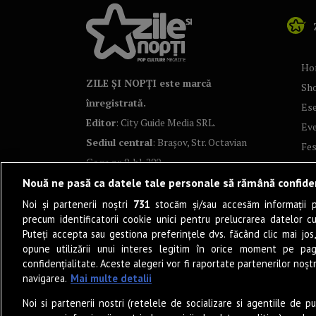
Ho
ZILE ȘI NOPȚI este marcă
Sh
înregistrată.
Ese
Editor
: City Guide Media SRL.
Ev
Sediul central
: Brașov, Str. Octavian
Fes
Goga nr. 9, bl. 290
Co
Nouă ne pasă ca datele tale personale să rămână confide
Art
Noi și partenerii noștri
731
stocăm și/sau accesăm informații pe
Tea
precum identificatorii cookie unici pentru prelucrarea datelor c
Fil
Puteți accepta sau gestiona preferințele dvs. făcând clic mai jos,
Pro
opune utilizării unui interes legitim în orice moment pe pag
confidențialitate. Aceste alegeri vor fi raportate partenerilor noștr
Lif
navigarea.
Mai multe detalii
Po
Noi si partenerii nostri (retelele de socializare si agentiile de p
Mu