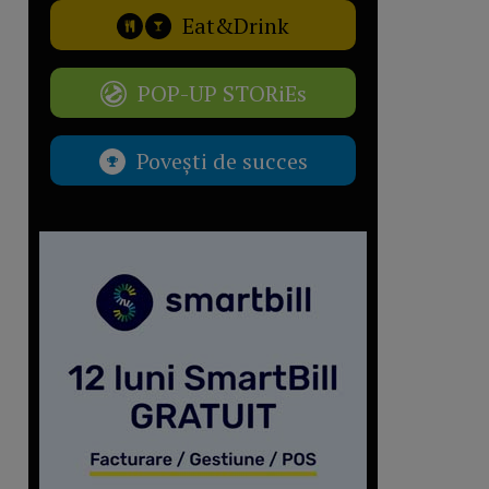
Eat&Drink
POP-UP STORiEs
Povești de succes