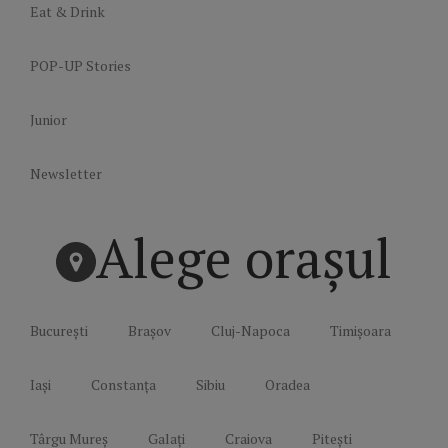
Eat & Drink
POP-UP Stories
Junior
Newsletter
Alege orașul
București
Brașov
Cluj-Napoca
Timișoara
Iași
Constanța
Sibiu
Oradea
Târgu Mureș
Galați
Craiova
Pitești