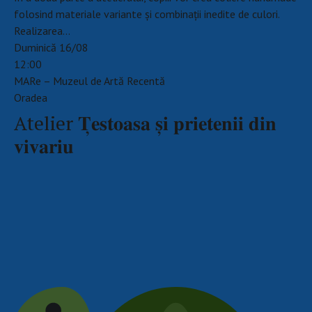
folosind materiale variante și combinații inedite de culori.
Realizarea…
Duminică 16/08
12:00
MARe – Muzeul de Artă Recentă
Oradea
Atelier 𝐓̦𝐞𝐬𝐭𝐨𝐚𝐬𝐚 𝐬̦𝐢 𝐩𝐫𝐢𝐞𝐭𝐞𝐧𝐢𝐢 𝐝𝐢𝐧
𝐯𝐢𝐯𝐚𝐫𝐢𝐮