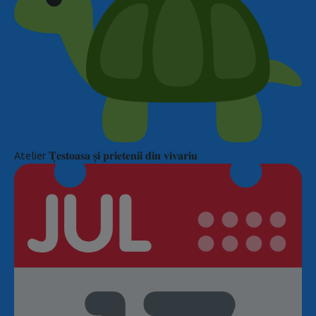
Atelier 𝐓̦𝐞𝐬𝐭𝐨𝐚𝐬𝐚 𝐬̦𝐢 𝐩𝐫𝐢𝐞𝐭𝐞𝐧𝐢𝐢 𝐝𝐢𝐧 𝐯𝐢𝐯𝐚𝐫𝐢𝐮