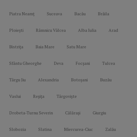
Piatra Neamț
Suceava
Bacău
Brăila
Ploiești
Râmnicu Vâlcea
Alba Iulia
Arad
Bistrița
Baia Mare
Satu Mare
Sfântu Gheorghe
Deva
Focșani
Tulcea
Târgu Jiu
Alexandria
Botoșani
Buzău
Vaslui
Reșița
Târgoviște
Drobeta-Turnu Severin
Călărași
Giurgiu
Slobozia
Slatina
Miercurea-Ciuc
Zalău