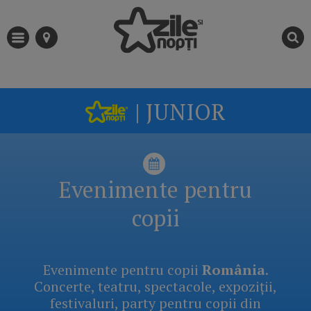
| JUNIOR
Evenimente pentru
copii
Evenimente pentru copii
România
.
Concerte, teatru, spectacole, expoziții,
festivaluri, party pentru copii din