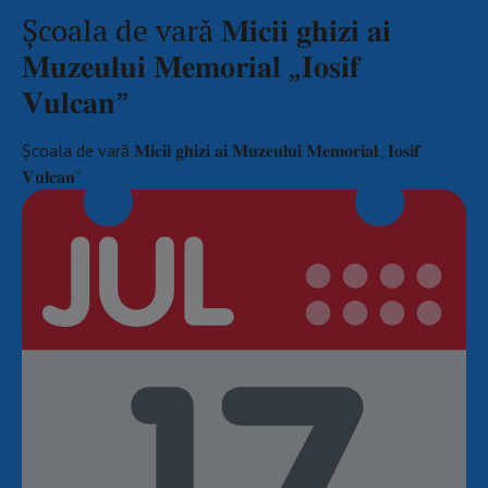
Școala de vară 𝐌𝐢𝐜𝐢𝐢 𝐠𝐡𝐢𝐳𝐢 𝐚𝐢
𝐌𝐮𝐳𝐞𝐮𝐥𝐮𝐢 𝐌𝐞𝐦𝐨𝐫𝐢𝐚𝐥 „𝐈𝐨𝐬𝐢𝐟
𝐕𝐮𝐥𝐜𝐚𝐧”
Școala de vară 𝐌𝐢𝐜𝐢𝐢 𝐠𝐡𝐢𝐳𝐢 𝐚𝐢 𝐌𝐮𝐳𝐞𝐮𝐥𝐮𝐢 𝐌𝐞𝐦𝐨𝐫𝐢𝐚𝐥 „𝐈𝐨𝐬𝐢𝐟
𝐕𝐮𝐥𝐜𝐚𝐧”