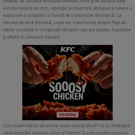
Inspirat de lucrările artistului Bernard Frize și de jocurile sale
vizuale bazate pe ritm, repetiție și structură, atelierul propune o
explorare a colajului ca formă de construcție abstractă. La
Muzeul de Artă Recentă, copiii vor transforma simple fâșii de
hârtie colorată în compoziții vibrante care par țesute, împletite
și aflate în continuă mișcare.
Cum poate hârtia să creeze iluzia unei țesături? Ce se întâmplă
când repetăm aceleași culori și forme? Și cum putem construi