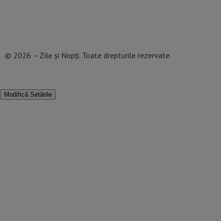
Termeni și Condiții
Mediakit Zile si Nopti
Contact
© 2026 – Zile și Nopți. Toate drepturile rezervate.
Modifică Setările