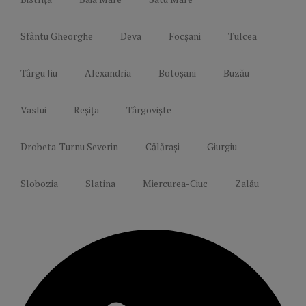
Sfântu Gheorghe
Deva
Focșani
Tulcea
Târgu Jiu
Alexandria
Botoșani
Buzău
Vaslui
Reșița
Târgoviște
Drobeta-Turnu Severin
Călărași
Giurgiu
Slobozia
Slatina
Miercurea-Ciuc
Zalău