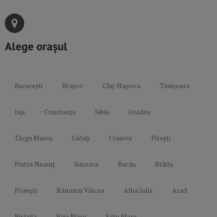
Alege orașul
București
Brașov
Cluj-Napoca
Timișoara
Iași
Constanța
Sibiu
Oradea
Târgu Mureș
Galați
Craiova
Pitești
Piatra Neamț
Suceava
Bacău
Brăila
Ploiești
Râmnicu Vâlcea
Alba Iulia
Arad
Bistrița
Baia Mare
Satu Mare