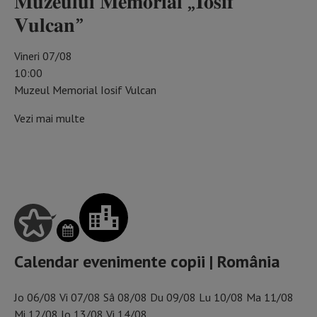
𝐌𝐮𝐳𝐞𝐮𝐥𝐮𝐢 𝐌𝐞𝐦𝐨𝐫𝐢𝐚𝐥 „𝐈𝐨𝐬𝐢𝐟
𝐕𝐮𝐥𝐜𝐚𝐧”
Vineri 07/08
10:00
Muzeul Memorial Iosif Vulcan
Vezi mai multe
SCHIMBĂ ZIUA DIN CALENDAR
Calendar evenimente copii | România
Jo
06/08
Vi
07/08
Sâ
08/08
Du
09/08
Lu
10/08
Ma
11/08
Mi
12/08
Jo
13/08
Vi
14/08