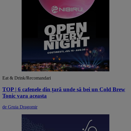
Eat & Drink/Recomandari
TOP | 6 cafenele din țară unde să bei un Cold Brew
Tonic vara aceasta
de Gruia Dragomir