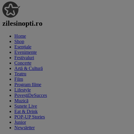
zilesinopti.ro
Home
Shop
Esențiale
Evenimente
Festivaluri
Concerte
Artă & Cultură
Teatru
Film
Program filme
Lifestyle
PoveștiDeSucces
Muzică
Sunete Live
Eat & Drink
POP-UP Stories
Junior
Newsletter