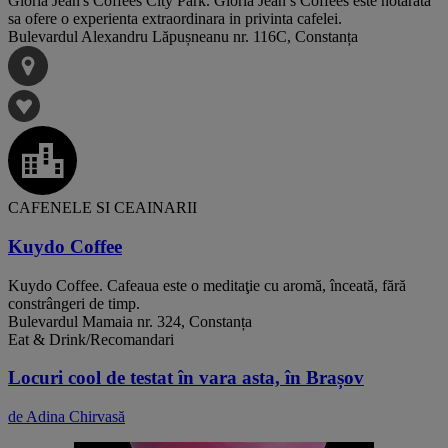
Gloria Jean's Coffees City Park. Gloria Jean’s Coffees este hotarata
sa ofere o experienta extraordinara in privinta cafelei.
Bulevardul Alexandru Lăpușneanu nr. 116C, Constanța
CAFENELE SI CEAINARII
Kuydo Coffee
Kuydo Coffee. Cafeaua este o meditaţie cu aromă, înceată, fără
constrângeri de timp.
Bulevardul Mamaia nr. 324, Constanța
Eat & Drink/Recomandari
Locuri cool de testat în vara asta, în Brașov
de Adina Chirvasă