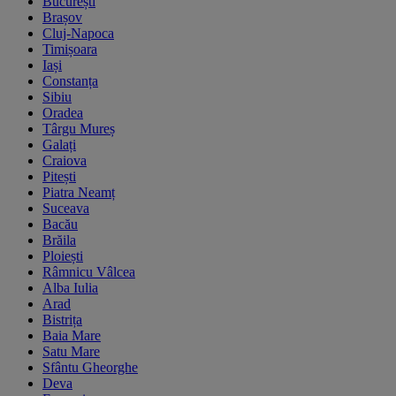
București
Brașov
Cluj-Napoca
Timișoara
Iași
Constanța
Sibiu
Oradea
Târgu Mureș
Galați
Craiova
Pitești
Piatra Neamț
Suceava
Bacău
Brăila
Ploiești
Râmnicu Vâlcea
Alba Iulia
Arad
Bistrița
Baia Mare
Satu Mare
Sfântu Gheorghe
Deva