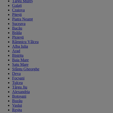
Târgu Mureș
Galați
Craiova
Pitești
Piatra Neamț
Suceava
Bacău
Brăila
Ploiești
Râmnicu Vâlcea
Alba Iulia
Arad
Bistrița
Baia Mare
Satu Mare
Sfântu Gheorghe
Deva
Focșani
Tulcea
Târgu Jiu
Alexandria
Botoșani
Buzău
Vaslui
Reșița