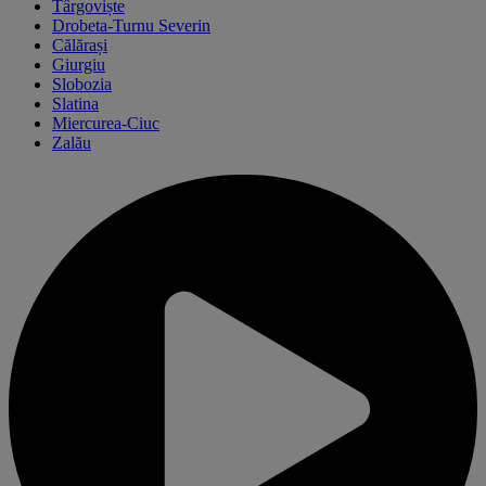
Târgoviște
Drobeta-Turnu Severin
Călărași
Giurgiu
Slobozia
Slatina
Miercurea-Ciuc
Zalău