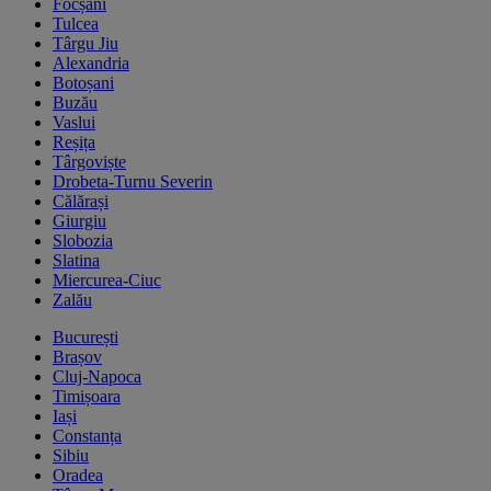
Focșani
Tulcea
Târgu Jiu
Alexandria
Botoșani
Buzău
Vaslui
Reșița
Târgoviște
Drobeta-Turnu Severin
Călărași
Giurgiu
Slobozia
Slatina
Miercurea-Ciuc
Zalău
București
Brașov
Cluj-Napoca
Timișoara
Iași
Constanța
Sibiu
Oradea