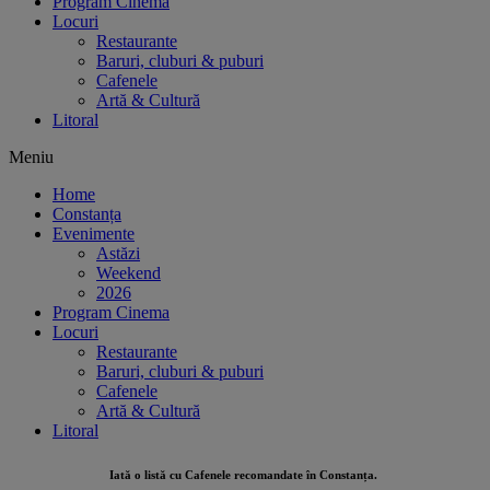
Program Cinema
Locuri
Restaurante
Baruri, cluburi & puburi
Cafenele
Artă & Cultură
Litoral
Meniu
Home
Constanța
Evenimente
Astăzi
Weekend
2026
Program Cinema
Locuri
Restaurante
Baruri, cluburi & puburi
Cafenele
Artă & Cultură
Litoral
Iată o listă cu
Cafenele
recomandate în
Constanța
.