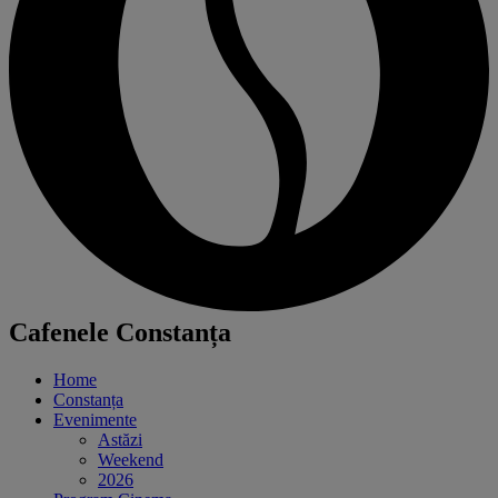
Cafenele Constanța
Home
Constanța
Evenimente
Astăzi
Weekend
2026