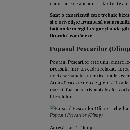
cunoscute de ani buni — dar toate au c
Sunt o experiență care trebuie bifat
și o priveliște frumoasă asupra mări
iată unde mergi la sigur și unde găs
litoralul românesc.
Popasul Pescarilor (Olimp
Popasul Pescarilor este unul dintre l
proaspăt într-un cadru relaxat, aproa
unei cherhanale autentice, unde accentu
Atmosfera este una de „popas” în adev
mare îl face atractiv mai ales în toiul
litoralului.
Popasul Pescarilor (Olimp)
Adresă: Lot 1 Olimp