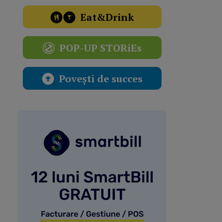
Eat&Drink
POP-UP STORiEs
Povești de succes