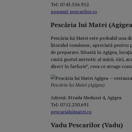
Tel: 0743.336.952
popasul-pescarilor.ro
Pescăria lui Matei (Agige
Pescăria lui Matei este probabil una d
litoralul românesc, apreciată pentru 
de preparare. Situată în Agigea, locaț
caută gustul autentic al mării. Aici, 
direct în farfurie”, ceea ce atrage const
Pescăria lui Matei (Agigea)
Adresă: Strada Meduzei 4, Agigea
Tel: 0752.230.691
pescarialuimatei.ro
Vadu Pescarilor (Vadu)