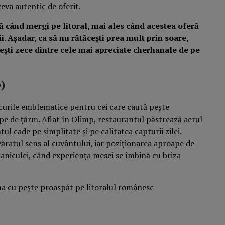
eva autentic de oferit.
ă când mergi pe litoral, mai ales când acestea oferă
i. Așadar, ca să nu rătăcești prea mult prin soare,
ești zece dintre cele mai apreciate cherhanale de pe
)
ocurile emblematice pentru cei care caută pește
pe de țărm. Aflat în Olimp, restaurantul păstrează aerul
l cade pe simplitate și pe calitatea capturii zilei.
ăratul sens al cuvântului, iar poziționarea aproape de
 caniculei, când experiența mesei se îmbină cu briza