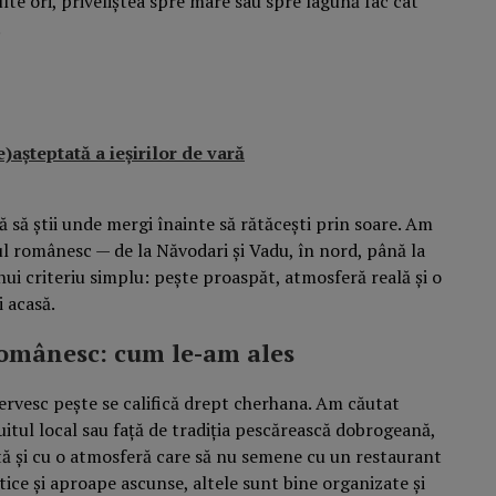
lte ori, priveliștea spre mare sau spre lagună fac cât
.
așteptată a ieșirilor de vară
tă să știi unde mergi înainte să rătăcești prin soare. Am
ul românesc — de la Năvodari și Vadu, în nord, până la
nui criteriu simplu: pește proaspăt, atmosferă reală și o
i acasă.
românesc: cum le-am ales
 servesc pește se califică drept cherhana. Am căutat
uitul local sau față de tradiția pescărească dobrogeană,
ă și cu o atmosferă care să nu semene cu un restaurant
tice și aproape ascunse, altele sunt bine organizate și