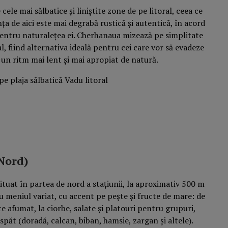
cele mai sălbatice și liniștite zone de pe litoral, ceea ce
ța de aici este mai degrabă rustică și autentică, în acord
entru naturalețea ei. Cherhanaua mizează pe simplitate
al, fiind alternativa ideală pentru cei care vor să evadeze
un ritm mai lent și mai apropiat de natură.
 Nord)
tuat în partea de nord a stațiunii, la aproximativ 500 m
u meniul variat, cu accent pe pește și fructe de mare: de
te afumat, la ciorbe, salate și platouri pentru grupuri,
păt (doradă, calcan, biban, hamsie, zargan și altele).