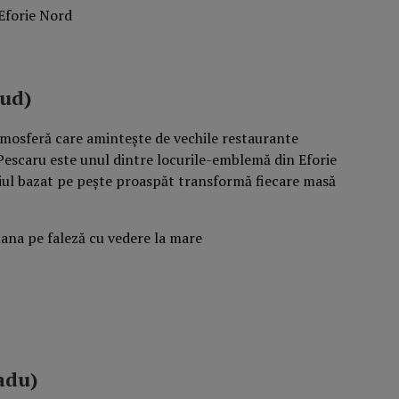
Eforie Nord
Sud)
atmosferă care amintește de vechile restaurante
 Pescaru este unul dintre locurile-emblemă din Eforie
iul bazat pe pește proaspăt transformă fiecare masă
adu)