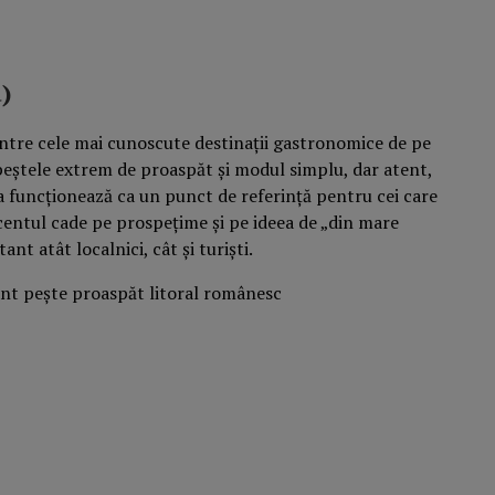
a)
intre cele mai cunoscute destinații gastronomice de pe
peștele extrem de proaspăt și modul simplu, dar atent,
ia funcționează ca un punct de referință pentru cei care
accentul cade pe prospețime și pe ideea de „din mare
ant atât localnici, cât și turiști.