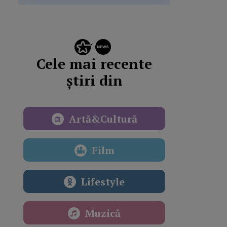
Cele mai recente
știri din
Artă&Cultură
Film
Lifestyle
Muzică