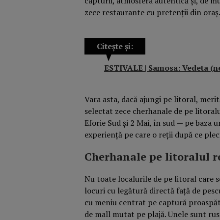
capturii, atmosfera autentică și, de mu
zece restaurante cu pretenții din oraș
Citește și:
ESTIVALE | Samosa: Vedeta (ne)
Vara asta, dacă ajungi pe litoral, meri
selectat zece cherhanale de pe litoral
Eforie Sud și 2 Mai, în sud — pe baza u
experiență pe care o reții după ce plec
Cherhanale pe litoralul 
Nu toate localurile de pe litoral care
locuri cu legătură directă față de pesc
cu meniu centrat pe captură proaspăt
de mall mutat pe plajă. Unele sunt rus