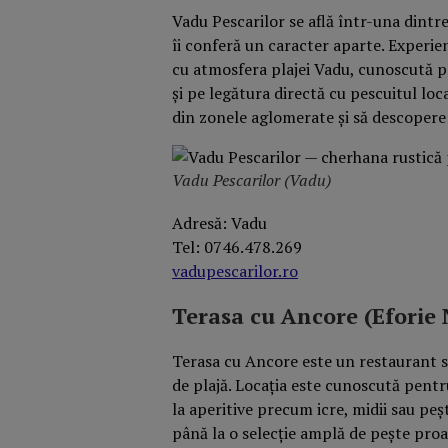
Vadu Pescarilor se află într-una dintre 
îi conferă un caracter aparte. Experien
cu atmosfera plajei Vadu, cunoscută p
și pe legătura directă cu pescuitul loc
din zonele aglomerate și să descopere 
Vadu Pescarilor (Vadu)
Adresă: Vadu
Tel: 0746.478.269
vadupescarilor.ro
Terasa cu Ancore (Eforie
Terasa cu Ancore este un restaurant si
de plajă. Locația este cunoscută pentr
la aperitive precum icre, midii sau peș
până la o selecție amplă de pește proas