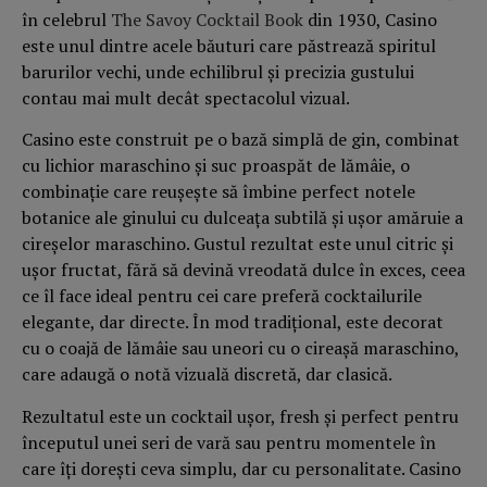
în celebrul
The Savoy Cocktail Book
din 1930, Casino
este unul dintre acele băuturi care păstrează spiritul
barurilor vechi, unde echilibrul și precizia gustului
contau mai mult decât spectacolul vizual.
Casino este construit pe o bază simplă de gin, combinat
cu lichior maraschino și suc proaspăt de lămâie, o
combinație care reușește să îmbine perfect notele
botanice ale ginului cu dulceața subtilă și ușor amăruie a
cireșelor maraschino. Gustul rezultat este unul citric și
ușor fructat, fără să devină vreodată dulce în exces, ceea
ce îl face ideal pentru cei care preferă cocktailurile
elegante, dar directe. În mod tradițional, este decorat
cu o coajă de lămâie sau uneori cu o cireașă maraschino,
care adaugă o notă vizuală discretă, dar clasică.
Rezultatul este un cocktail ușor, fresh și perfect pentru
începutul unei seri de vară sau pentru momentele în
care îți dorești ceva simplu, dar cu personalitate. Casino