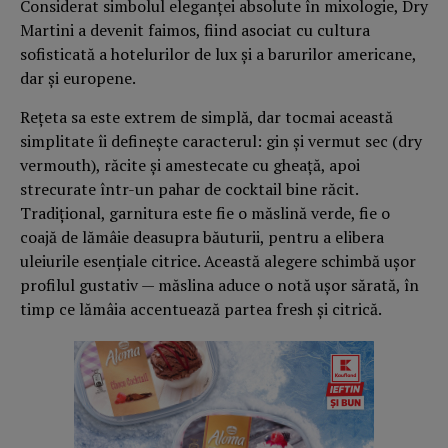
Considerat simbolul eleganței absolute în mixologie, Dry
Martini a devenit faimos, fiind asociat cu cultura
sofisticată a hotelurilor de lux și a barurilor americane,
dar și europene.
Rețeta sa este extrem de simplă, dar tocmai această
simplitate îi definește caracterul: gin și vermut sec (dry
vermouth), răcite și amestecate cu gheață, apoi
strecurate într-un pahar de cocktail bine răcit.
Tradițional, garnitura este fie o măslină verde, fie o
coajă de lămâie deasupra băuturii, pentru a elibera
uleiurile esențiale citrice. Această alegere schimbă ușor
profilul gustativ — măslina aduce o notă ușor sărată, în
timp ce lămâia accentuează partea fresh și citrică.