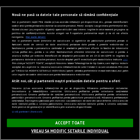
Nouă ne pasă ca datele tale personale să rămână confidențiale
Noi și partenerii noștri
731
stocăm și/sau accesăm informații pe dispozitivul dvs., precum identificatorii
cookie unici pentru prelucrarea datelor cu caracter personal. Puteți accepta sau gestiona preferințele dvs.
făcând clic mai jos, respectiv vă puteți opune utilizării unui interes legitim în orice moment pe pagina cu
politica de confidențialitate. Aceste alegeri vor fi raportate partenerilor noștri și nu vă vor afecta
navigarea.
Mai multe detalii
Noi si partenerii nostri (retelele de socializare si agentiile de publicitate partenere, precum si
furnizorii nostri de servicii de date analitice) prelucram date pentru a permite website-ului sa
functioneze, pentru a personaliza continutul si anunturile publicitare afisate in functie de interesele
si/sau profilul dvs., pentru a va oferi functionalitati aferente retelelor de socializare si pentru a
analiza traficul pe website. Beneficiati de drepturile prevazute de art. 15-22 din GDPR in legatura cu
prelucrarea datelor cu caracter personal. Aceste drepturi pot fi exercitate prin modalitatea indicata
aici
.
Prin click pe “ACCEPT TOATE”, acceptati folosirea tuturor Tehnologiilor de tip Cookie, care implica inclusiv
acceptul dvs. cu privire la stocarea/accesarea informatiilor de catre Vendor-ii cu care colaboram. Prin click
pe “VREAU SA MODIFIC SETARILE INDIVIDUAL” puteti schimba preferintele in mod individual, mai putin
cele legate de cookie strict necesare pentru functionarea website-ului.
Atât noi, cât și partenerii noștri prelucrăm datele pentru a oferi:
Stocarea și/sau accesarea informațiilor de pe un dispozitiv. Măsurarea performanței reclamelor.
Dezvoltarea și îmbunătățirea serviciilor. Utilizarea profilurilor pentru selectarea conținutului
personalizat. Crearea profilurilor de conținut personalizat. Utilizarea profilurilor pentru selectarea
publicității personalizate. Crearea profilurilor pentru publicitate personalizată. Măsurarea performanței
conținutului. Înțelegerea publicului prin statistici sau combinații de date din surse diferite. Utilizarea de
date limitate pentru a selecta publicitatea. Utilizarea datelor limitate pentru a selecta conținutul.
Date precise de geolocație și identificarea prin scanarea dispozitivului.
Listă parteneri (furnizori)
×
ACCEPT TOATE
VREAU SA MODIFIC SETARILE INDIVIDUAL
Sunet