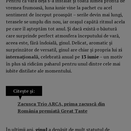
Pentru că vara deja s-a instalat și toată lumea profită de
vremea frumoasă, luna iunie vine la pachet cu acel
sentiment de început proaspăt – serile devin mai lungi,
terasele se umplu din nou, iar orașul capătă ritmul acela
pe care îl așteptăm tot anul. Și dacă există o băutură
care surprinde perfect atmosfera începutului de vară,
aceea este, fără îndoială, ginul. Delicat, aromatic și
surprinzător de versatil, ginul are chiar și propria lui
zi
internațională
, celebrată anual pe
13 iunie
– un motiv
în plus să ridicăm paharul pentru unul dintre cele mai
iubite distilate ale momentului.
Citește și:
Zacusca Trio ARCA, prima zacuscă din
România premiată Great Taste
În ultimii ani,
ginul
a depășit de mult statutul de