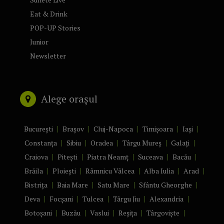
Eat & Drink
POP-UP Stories
Junior
Newsletter
Alege orașul
București
Brașov
Cluj-Napoca
Timișoara
Iași
Constanța
Sibiu
Oradea
Târgu Mureș
Galați
Craiova
Pitești
Piatra Neamț
Suceava
Bacău
Brăila
Ploiești
Râmnicu Vâlcea
Alba Iulia
Arad
Bistrița
Baia Mare
Satu Mare
Sfântu Gheorghe
Deva
Focșani
Tulcea
Târgu Jiu
Alexandria
Botoșani
Buzău
Vaslui
Reșița
Târgoviște