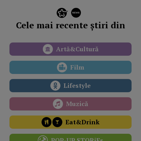
Cele mai recente știri din
Artă&Cultură
Film
Lifestyle
Muzică
Eat&Drink
POP-UP STORiEs