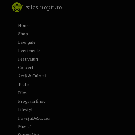
zilesinopti.ro
Home
Shop
Esențiale
Evenimente
Festivaluri
Concerte
Artă & Cultură
Teatru
Film
Program filme
Lifestyle
PoveștiDeSucces
Muzică
Sunete Live