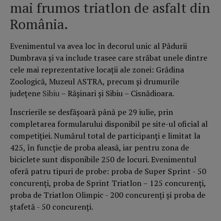
mai frumos triatlon de asfalt din
România.
Evenimentul va avea loc în decorul unic al Pădurii
Dumbrava și va include trasee care străbat unele dintre
cele mai reprezentative locații ale zonei: Grădina
Zoologică, Muzeul ASTRA, precum și drumurile
județene
Sibiu
– Rășinari și Sibiu – Cisnădioara.
Înscrierile se desfășoară până pe 29 iulie, prin
completarea formularului disponibil pe site-ul oficial al
competiției. Numărul total de participanți e limitat la
425, în funcție de proba aleasă, iar pentru zona de
biciclete sunt disponibile 250 de locuri. Evenimentul
oferă patru tipuri de probe: proba de Super Sprint ​- 50
concurenţi, proba de Sprint Triatlon – 125 concurenţi,
proba de Triatlon Olimpic ​- 200 concurenţi și proba de
ștafetă ​​​- 50 concurenţi.