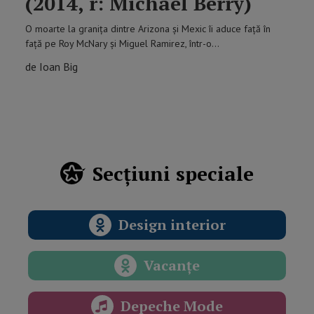
(2014, r: Michael Berry)
O moarte la granița dintre Arizona și Mexic îi aduce față în
față pe Roy McNary și Miguel Ramirez, într-o…
de Ioan Big
Secțiuni speciale
Design interior
Vacanțe
Depeche Mode