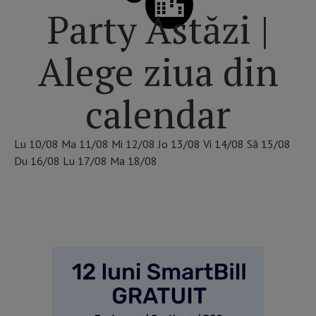
Party Astăzi |
Alege ziua din
calendar
Lu
10/08
Ma
11/08
Mi
12/08
Jo
13/08
Vi
14/08
Sâ
15/08
Du
16/08
Lu
17/08
Ma
18/08
VEZI pagina principală dedicată FESTIVALURILOR din
ROMÂNIA