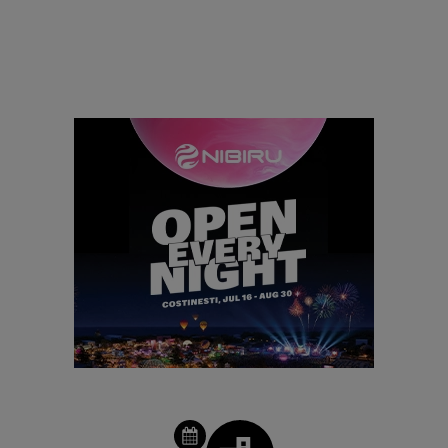
VEZI PROGRAMUL PARTY-URILOR ÎN ROMÂNIA