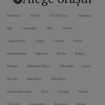
București
Brașov
Cluj-Napoca
Timișoara
Iași
Constanța
Sibiu
Oradea
Târgu Mureș
Galați
Craiova
Pitești
Piatra Neamț
Suceava
Bacău
Brăila
Ploiești
Râmnicu Vâlcea
Alba Iulia
Arad
Bistrița
Baia Mare
Satu Mare
Sfântu Gheorghe
Deva
Focșani
Tulcea
Târgu Jiu
Alexandria
Botoșani
Buzău