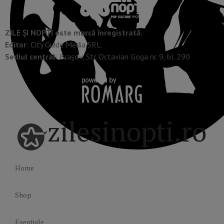
ZILE ȘI NOPȚI este marcă înregistrată.
Editor
: City Guide Media SRL.
Sediul central
: Brașov, Str. Octavian Goga nr. 9, bl. 290
zilesinopti.ro
Home
Shop
Esențiale