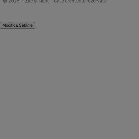
© 2026 – Zile și Nopți. Toate drepturile rezervate.
Modifică Setările