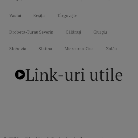
Vaslui
Reșița
Târgoviște
Drobeta-Turnu Severin
Călărași
Giurgiu
Slobozia
Slatina
Miercurea-Ciuc
Zalău
Link-uri utile
Politică de confidențialitate
Termeni și Condiții
Mediakit Zile si Nopti
Contact