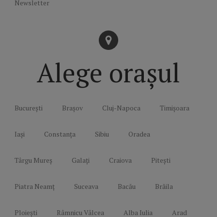
Newsletter
Alege orașul
București
Brașov
Cluj-Napoca
Timișoara
Iași
Constanța
Sibiu
Oradea
Târgu Mureș
Galați
Craiova
Pitești
Piatra Neamț
Suceava
Bacău
Brăila
Ploiești
Râmnicu Vâlcea
Alba Iulia
Arad