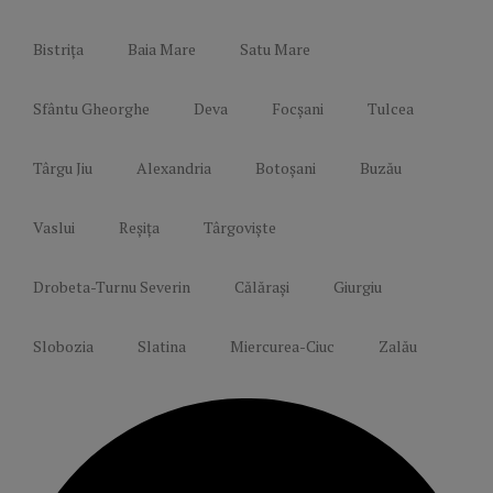
Bistrița
Baia Mare
Satu Mare
Sfântu Gheorghe
Deva
Focșani
Tulcea
Târgu Jiu
Alexandria
Botoșani
Buzău
Vaslui
Reșița
Târgoviște
Drobeta-Turnu Severin
Călărași
Giurgiu
Slobozia
Slatina
Miercurea-Ciuc
Zalău