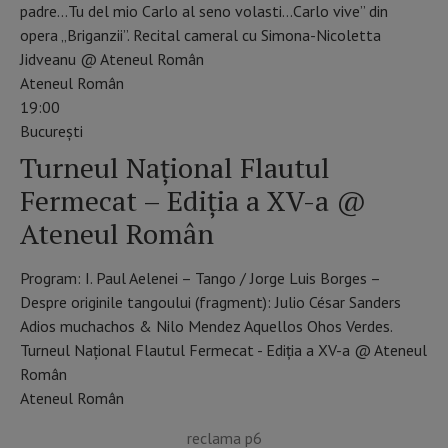
padre…Tu del mio Carlo al seno volasti…Carlo vive” din
opera „Briganzii”. Recital cameral cu Simona-Nicoletta
Jidveanu @ Ateneul Român
Ateneul Român
19:00
Bucureşti
Turneul Național Flautul
Fermecat – Ediția a XV-a @
Ateneul Român
Program: I. Paul Aelenei – Tango / Jorge Luis Borges –
Despre originile tangoului (fragment): Julio César Sanders
Adios muchachos & Nilo Mendez Aquellos Ohos Verdes.
Turneul Național Flautul Fermecat - Ediția a XV-a @ Ateneul
Român
Ateneul Român
reclama p6