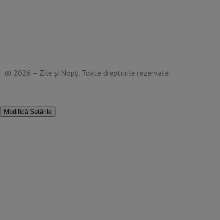
Politică de confidențialitate
Termeni și Condiții
Mediakit Zile si Nopti
Contact
© 2026 – Zile și Nopți. Toate drepturile rezervate.
Modifică Setările