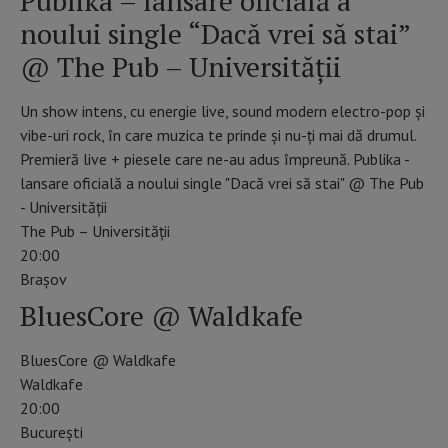
Publika – lansare oficială a
noului single “Dacă vrei să stai”
@ The Pub – Universității
Un show intens, cu energie live, sound modern electro-pop și
vibe-uri rock, în care muzica te prinde și nu-ți mai dă drumul.
Premieră live + piesele care ne-au adus împreună. Publika -
lansare oficială a noului single "Dacă vrei să stai" @ The Pub
- Universității
The Pub – Universității
20:00
Braşov
BluesCore @ Waldkafe
BluesCore @ Waldkafe
Waldkafe
20:00
Bucureşti