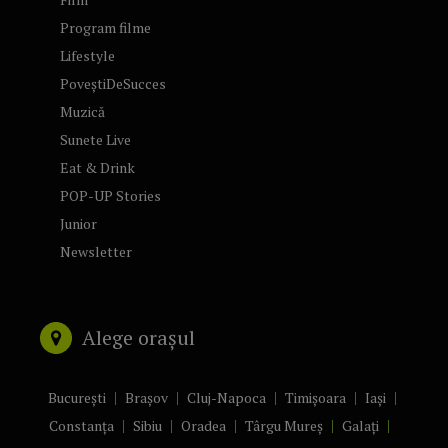
Program filme
Lifestyle
PoveștiDeSucces
Muzică
Sunete Live
Eat & Drink
POP-UP Stories
Junior
Newsletter
Alege orașul
București
Brașov
Cluj-Napoca
Timișoara
Iași
Constanța
Sibiu
Oradea
Târgu Mureș
Galați