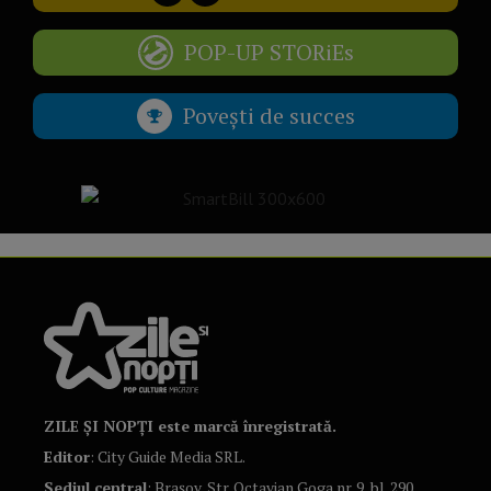
POP-UP STORiEs
Povești de succes
ZILE ȘI NOPȚI este marcă înregistrată.
Editor
: City Guide Media SRL.
Sediul central
: Brașov, Str. Octavian Goga nr. 9, bl. 290