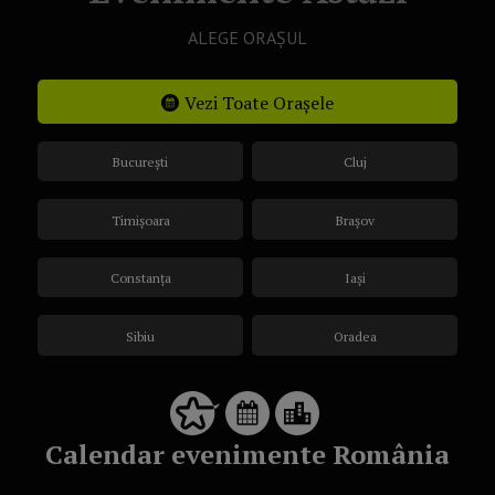
ALEGE ORAȘUL
Vezi Toate Orașele
București
Cluj
Timișoara
Brașov
Constanța
Iași
Sibiu
Oradea
Calendar evenimente România