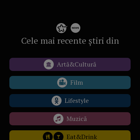
Cele mai recente știri din
Artă&Cultură
Film
Lifestyle
Muzică
Eat&Drink