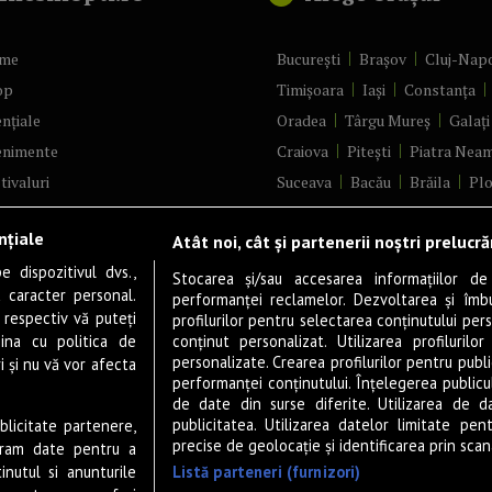
me
București
Brașov
Cluj-Nap
op
Timișoara
Iași
Constanța
nțiale
Oradea
Târgu Mureș
Galați
enimente
Craiova
Pitești
Piatra Nea
tivaluri
Suceava
Bacău
Brăila
Plo
ncerte
Râmnicu Vâlcea
Alba Iulia
nțiale
Atât noi, cât și partenerii noștri prelucr
ă & Cultură
Bistrița
Baia Mare
Satu Ma
 dispozitivul dvs.,
tru
Sfântu Gheorghe
Deva
Foc
Stocarea și/sau accesarea informațiilor de
u caracter personal.
performanței reclamelor. Dezvoltarea și îmbună
m
Tulcea
Târgu Jiu
Alexandri
 respectiv vă puteți
profilurilor pentru selectarea conținutului pers
gram filme
Botoșani
Buzău
Vaslui
Re
ina cu politica de
conținut personalizat. Utilizarea profilurilor
personalizate. Crearea profilurilor pentru publ
i și nu vă vor afecta
estyle
Târgoviște
Drobeta-Turnu Se
performanței conținutului. Înțelegerea publiculu
veștiDeSucces
Călărași
Giurgiu
Slobozia
de date din surse diferite. Utilizarea de d
publicitatea. Utilizarea datelor limitate pen
ublicitate partenere,
zică
Slatina
Miercurea-Ciuc
Zal
precise de geolocație și identificarea prin scana
ucram date pentru a
ete Live
Listă parteneri (furnizori)
nutul si anunturile
 & Drink