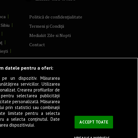
oca
Politică de confidențialitate
Sibiu
Termeni și Condiții
Mediakit Zile si Nopti
mț
Contact
iești
Arad
ăm datele pentru a oferi:
re
șani
 pe un dispozitiv. Măsurarea
tățirea serviciilor. Utilizarea
a
onalizat. Crearea profilurilor de
șița
 pentru selectarea publicității
icitate personalizată. Măsurarea
verin
i prin statistici sau combinații
ate limitate pentru a selecta
tru a selecta conținutul. Date
ău
ACCEPT TOATE
rea dispozitivului.