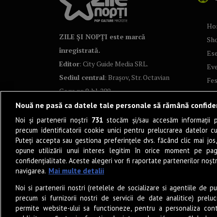
Ho
ZILE ȘI NOPȚI este marcă
Sh
înregistrată.
Ese
Editor
: City Guide Media SRL.
Ev
Sediul central
: Brașov, Str. Octavian
Fes
Goga nr. 9, bl. 290
Co
Nouă ne pasă ca datele tale personale să rămână confide
Art
Noi și partenerii noștri
731
stocăm și/sau accesăm informații pe
Tea
precum identificatorii cookie unici pentru prelucrarea datelor c
Fil
Puteți accepta sau gestiona preferințele dvs. făcând clic mai jos,
Pro
opune utilizării unui interes legitim în orice moment pe pag
confidențialitate. Aceste alegeri vor fi raportate partenerilor noștr
Lif
navigarea.
Mai multe detalii
Po
Noi si partenerii nostri (retelele de socializare si agentiile de p
Mu
precum si furnizorii nostri de servicii de date analitice) prel
Sun
permite website-ului sa functioneze, pentru a personaliza conti
Eat