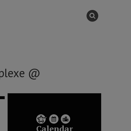
mplexe @
Calendar