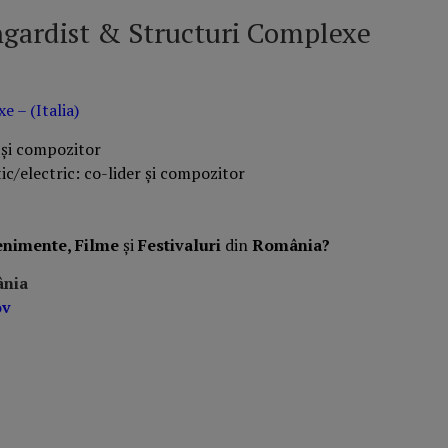
ngardist & Structuri Complexe
 – (Italia)
r și compozitor
ic/electric: co-lider și compozitor
enimente, Filme
și
Festivaluri
din
România?
ânia
ov