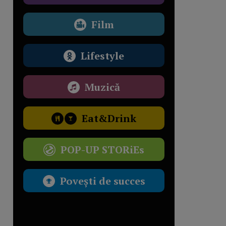
Film
Lifestyle
Muzică
Eat&Drink
POP-UP STORiEs
Povești de succes