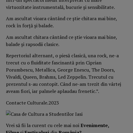
într-un spectacol inedit interpretat cu mare
virtuozitate instrumentală, bucurie și sensibilitate.
Am ascultat vioara cântând ce știe chitara mai bine,
rock în forță și balade.
Am ascultat chitara cântând ce știe vioara mai bine,
balade și rapsodii clasice.
Repertoriul alternant, o piesă clasică, una rock, ne-a
trecut cu o fluiditate fascinantă prin Ciprian
Porumbescu, Metallica, George Enescu, The Doors,
Vivaldi, Queen, Brahms, Led Zeppelin. Trecutul cu
prezentul s-au contopit. Când ne-am trezit din vârtej
aveam fiori, iar palmele aplaudau frenetic.”.
Contacte Culturale.2023
Vrei să fii la curent cu cele mai noi
Evenimente,
Filme
și
Festivaluri
din
România?