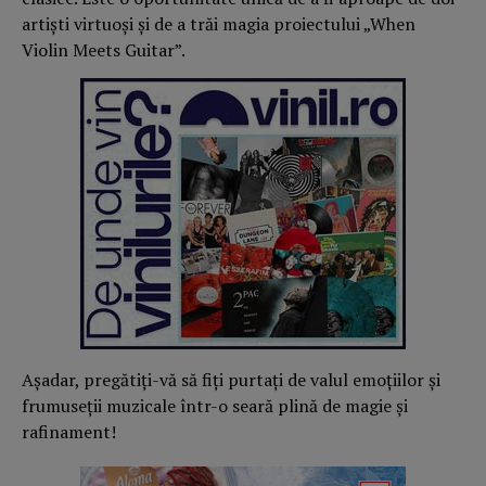
artiști virtuoși și de a trăi magia proiectului „When
Violin Meets Guitar”.
Așadar, pregătiți-vă să fiți purtați de valul emoțiilor și
frumuseții muzicale într-o seară plină de magie și
rafinament!