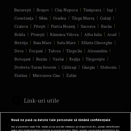
București
Brașov
Cluj-Napoca
Timișoara
Iași
Constanța
Sibiu
Oradea
Târgu Mureș
Galați
Craiova
Pitești
Piatra Neamț
Suceava
Bacău
Brăila
Ploiești
Râmnicu Vâlcea
Alba Iulia
Arad
Bistrița
Baia Mare
Satu Mare
Sfântu Gheorghe
Deva
Focșani
Tulcea
Târgu Jiu
Alexandria
Botoșani
Buzău
Vaslui
Reșița
Târgoviște
Drobeta-Turnu Severin
Călărași
Giurgiu
Slobozia
Slatina
Miercurea-Ciuc
Zalău
Link-uri utile
Politică de confidențialitate
Nouă ne pasă ca datele tale personale să rămână confidențiale
Termeni și Condiții
Noi și partenerii noștri
731
stocăm și/sau accesăm informații pe dispozitivul dvs., precum identificatorii
cookie unici pentru prelucrarea datelor cu caracter personal. Puteți accepta sau gestiona preferințele dvs.