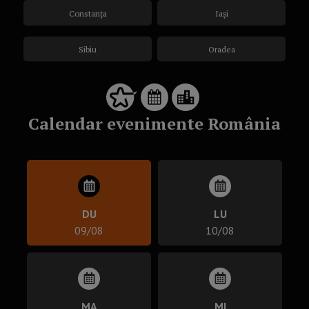
Constanța
Iași
Sibiu
Oradea
Calendar evenimente România
DU
LU
09/08
10/08
MA
MI