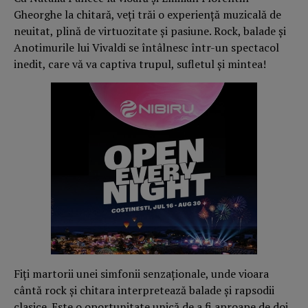
Gheorghe la chitară, veți trăi o experiență muzicală de
neuitat, plină de virtuozitate și pasiune. Rock, balade și
Anotimurile lui Vivaldi se întâlnesc într-un spectacol
inedit, care vă va captiva trupul, sufletul și mintea!
Fiți martorii unei simfonii senzaționale, unde vioara
cântă rock și chitara interpretează balade și rapsodii
clasice. Este o oportunitate unică de a fi aproape de doi