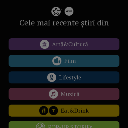
Cele mai recente știri din
Artă&Cultură
Film
Lifestyle
Muzică
Eat&Drink
POP-UP STORiEs