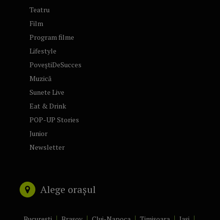
Teatru
Film
Program filme
Lifestyle
PoveștiDeSucces
Muzică
Sunete Live
Eat & Drink
POP-UP Stories
Junior
Newsletter
Alege orașul
București
Brașov
Cluj-Napoca
Timișoara
Iași