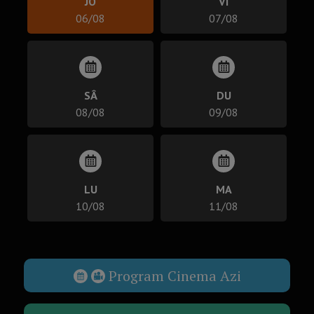
JO
VI
06/08
07/08
SÂ
DU
08/08
09/08
LU
MA
10/08
11/08
Program Cinema Azi