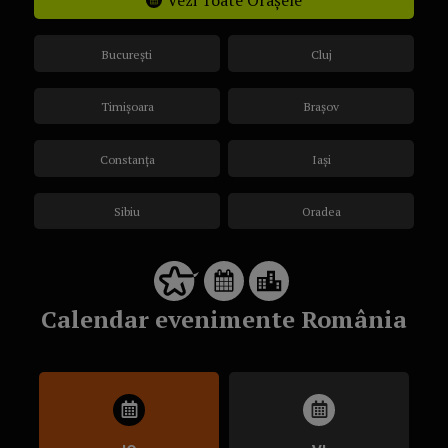
Vezi Toate Orașele
București
Cluj
Timișoara
Brașov
Constanța
Iași
Sibiu
Oradea
Calendar evenimente România