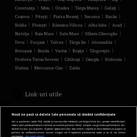
Constanța
Sibiu
Oradea
Târgu Mureș
Galați
Craiova
Pitești
Piatra Neamț
Suceava
Bacău
Brăila
Ploiești
Râmnicu Vâlcea
Alba Iulia
Arad
Bistrița
Baia Mare
Satu Mare
Sfântu Gheorghe
Deva
Focșani
Tulcea
Târgu Jiu
Alexandria
Botoșani
Buzău
Vaslui
Reșița
Târgoviște
Drobeta-Turnu Severin
Călărași
Giurgiu
Slobozia
Slatina
Miercurea-Ciuc
Zalău
Link-uri utile
Politică de confidențialitate
Nouă ne pasă ca datele tale personale să rămână confidențiale
Termeni și Condiții
Noi și partenerii noștri
731
stocăm și/sau accesăm informații pe dispozitivul dvs., precum identificatorii
cookie unici pentru prelucrarea datelor cu caracter personal. Puteți accepta sau gestiona preferințele dvs.
făcând clic mai jos, respectiv vă puteți opune utilizării unui interes legitim în orice moment pe pagina cu
Mediakit Zile si Nopti
politica de confidențialitate. Aceste alegeri vor fi raportate partenerilor noștri și nu vă vor afecta
navigarea.
Mai multe detalii