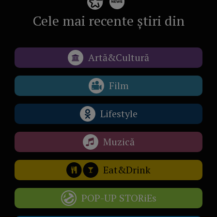
Cele mai recente știri din
Artă&Cultură
Film
Lifestyle
Muzică
Eat&Drink
POP-UP STORiEs