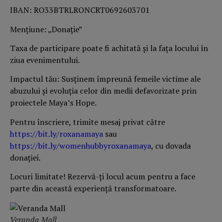
IBAN: RO33BTRLRONCRT0692603701
Mențiune: „Donație”
Taxa de participare poate fi achitată și la fața locului în
ziua evenimentului.
Impactul tău: Susținem împreună femeile victime ale
abuzului și evoluția celor din medii defavorizate prin
proiectele Maya’s Hope.
Pentru înscriere, trimite mesaj privat către
https://bit.ly/roxanamaya
sau
https://bit.ly/womenhubbyroxanamaya
, cu dovada
donației.
Locuri limitate! Rezervă-ți locul acum pentru a face
parte din această experiență transformatoare.
Veranda Mall