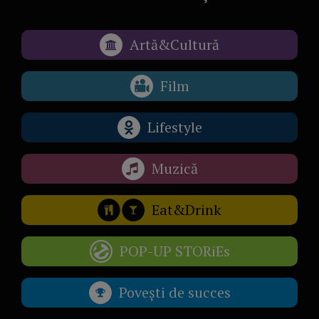
Artă&Cultură
Film
Lifestyle
Muzică
Eat&Drink
POP-UP STORiEs
Povești de succes