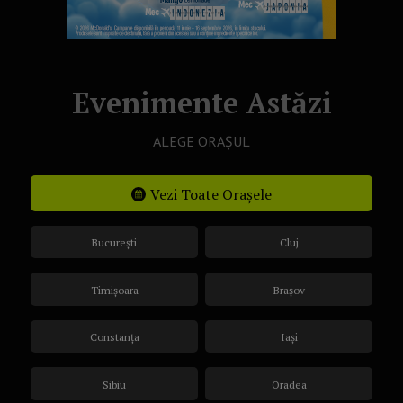
Evenimente Astăzi
ALEGE ORAȘUL
Vezi Toate Orașele
București
Cluj
Timișoara
Brașov
Constanța
Iași
Sibiu
Oradea