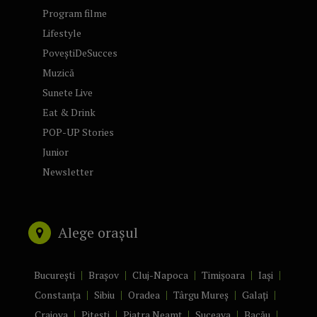
Program filme
Lifestyle
PoveștiDeSucces
Muzică
Sunete Live
Eat & Drink
POP-UP Stories
Junior
Newsletter
Alege orașul
București
Brașov
Cluj-Napoca
Timișoara
Iași
Constanța
Sibiu
Oradea
Târgu Mureș
Galați
Craiova
Pitești
Piatra Neamț
Suceava
Bacău