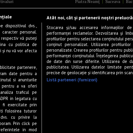
tivaluri
Piatra Neamț
Suceava
Bac
ncerte
Brăila
Ploiești
Râmnicu Vâ
nțiale
Atât noi, cât și partenerii noștri prelucr
ă & Cultură
Alba Iulia
Arad
Bistrița
 dispozitivul dvs.,
tru
Baia Mare
Satu Mare
Stocarea și/sau accesarea informațiilor de
u caracter personal.
performanței reclamelor. Dezvoltarea și îmbună
m
Sfântu Gheorghe
Deva
Fo
 respectiv vă puteți
profilurilor pentru selectarea conținutului pers
gram filme
Tulcea
Târgu Jiu
Alexandr
ina cu politica de
conținut personalizat. Utilizarea profilurilor
personalizate. Crearea profilurilor pentru publ
i și nu vă vor afecta
estyle
Botoșani
Buzău
Vaslui
R
performanței conținutului. Înțelegerea publiculu
veștiDeSucces
Târgoviște
de date din surse diferite. Utilizarea de d
publicitatea. Utilizarea datelor limitate pen
ublicitate partenere,
zică
Drobeta-Turnu Severin
Călăr
precise de geolocație și identificarea prin scana
ucram date pentru a
ete Live
Giurgiu
Slobozia
Slatina
Listă parteneri (furnizori)
nutul si anunturile
 & Drink
Miercurea-Ciuc
Zalău
., pentru a va oferi
analiza traficul pe
P-UP Stories
GDPR in legatura cu
ior
 fi exercitate prin
wsletter
ti folosirea tuturor
dvs. cu privire la
boram. Prin click pe
eferintele in mod