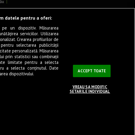
ău
lcea
ăm datele pentru a oferi:
 pe un dispozitiv. Măsurarea
tățirea serviciilor. Utilizarea
cșani
onalizat. Crearea profilurilor de
ia
 pentru selectarea publicității
icitate personalizată. Măsurarea
eșița
i prin statistici sau combinații
ate limitate pentru a selecta
tru a selecta conținutul. Date
ași
ACCEPT TOATE
rea dispozitivului.
VREAU SA MODIFIC
SETARILE INDIVIDUAL