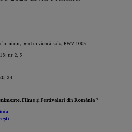
n la minor, pentru vioară solo, BWV 1003
8: nr. 2, 5
 20, 24
enimente
,
Filme
și
Festivaluri
din
România
?
ânia
ești