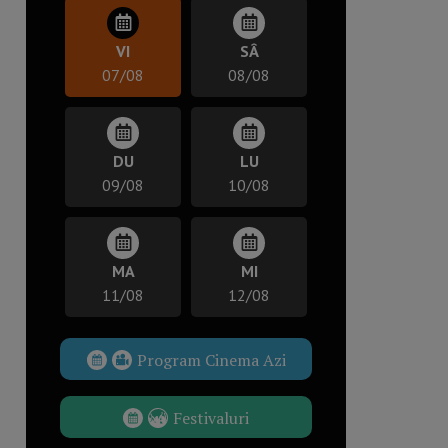
VI
SÂ
07/08
08/08
DU
LU
09/08
10/08
MA
MI
11/08
12/08
Program Cinema Azi
Festivaluri