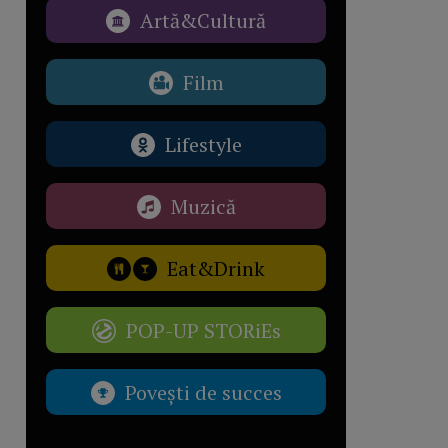
Artă&Cultură
Film
Lifestyle
Muzică
Eat&Drink
POP-UP STORiEs
Povești de succes