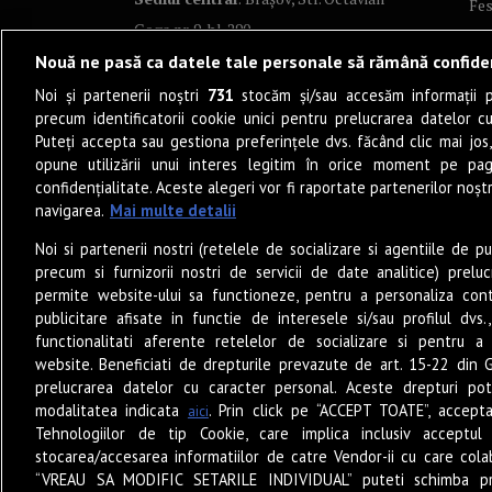
Fes
Goga nr. 9, bl. 290
Co
Nouă ne pasă ca datele tale personale să rămână confide
Art
Noi și partenerii noștri
731
stocăm și/sau accesăm informații pe
Tea
precum identificatorii cookie unici pentru prelucrarea datelor c
Fil
Puteți accepta sau gestiona preferințele dvs. făcând clic mai jos,
Pro
opune utilizării unui interes legitim în orice moment pe pag
confidențialitate. Aceste alegeri vor fi raportate partenerilor noștr
Lif
navigarea.
Mai multe detalii
Po
Noi si partenerii nostri (retelele de socializare si agentiile de p
Mu
precum si furnizorii nostri de servicii de date analitice) prel
Sun
permite website-ului sa functioneze, pentru a personaliza conti
Eat
publicitare afisate in functie de interesele si/sau profilul dvs
functionalitati aferente retelelor de socializare si pentru a 
PO
website. Beneficiati de drepturile prevazute de art. 15-22 din 
Jun
prelucrarea datelor cu caracter personal. Aceste drepturi pot
Ne
modalitatea indicata
. Prin click pe “ACCEPT TOATE”, accepta
aici
Tehnologiilor de tip Cookie, care implica inclusiv acceptul 
stocarea/accesarea informatiilor de catre Vendor-ii cu care cola
“VREAU SA MODIFIC SETARILE INDIVIDUAL” puteti schimba pr
© 2026 – Zile și Nopți. Toate drepturile rezervate.