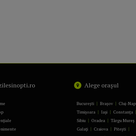
zilesinopti.ro
Alege orașul
me
București
Brașov
Cluj-Na
op
Timișoara
Iași
Constanța
nțiale
Sibiu
Oradea
Târgu Mureș
enimente
Galați
Craiova
Pitești