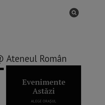
 @ Ateneul Român
Evenimente
Astăzi
ALEGE ORAȘUL