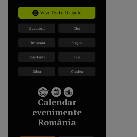
Vezi Toate Orașele
București
Cluj
Timișoara
Brașov
Constanța
Iași
Sibiu
Oradea
Calendar
evenimente
România