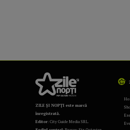
Ho
ZILE ȘI NOPȚI este marcă
Sh
înregistrată.
Ese
Editor
: City Guide Media SRL.
Ev
Sediul central
: Brașov, Str. Octavian