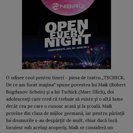
O odisee cool pentru tineri – piesa de teatru „TSCHICK.
De ce am furat mașina” spune povestea lui Maik (Robert
Bogdanov-Schein) și a lui Tschick (Marc Illich), doi
adolescenți care cred că trebuie să existe și o altă lume
decât cea pe care o cunosc acasă și la școală. Maik
provine din clasa de mijloc germană, iar pentru părinții
lui drumurile s-au despărțit de mult, chiar dacă încă
locuiesc sub același acoperiș. Maik se consideră un