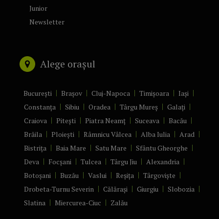
Junior
Newsletter
Alege orașul
București
Brașov
Cluj-Napoca
Timișoara
Iași
Constanța
Sibiu
Oradea
Târgu Mureș
Galați
Craiova
Pitești
Piatra Neamț
Suceava
Bacău
Brăila
Ploiești
Râmnicu Vâlcea
Alba Iulia
Arad
Bistrița
Baia Mare
Satu Mare
Sfântu Gheorghe
Deva
Focșani
Tulcea
Târgu Jiu
Alexandria
Botoșani
Buzău
Vaslui
Reșița
Târgoviște
Drobeta-Turnu Severin
Călărași
Giurgiu
Slobozia
Slatina
Miercurea-Ciuc
Zalău