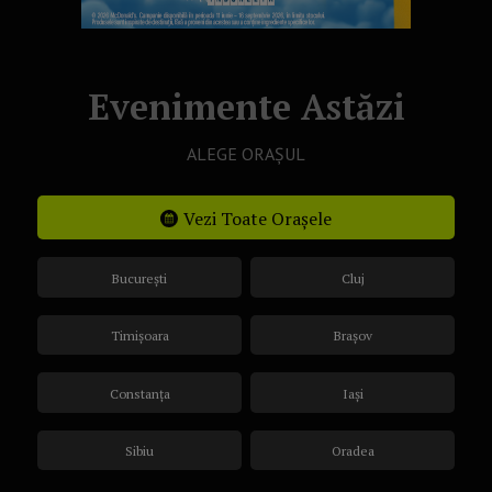
Evenimente Astăzi
ALEGE ORAȘUL
Vezi Toate Orașele
București
Cluj
Timișoara
Brașov
Constanța
Iași
Sibiu
Oradea