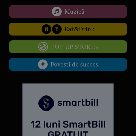
Muzică
Eat&Drink
POP-UP STORiEs
Povești de succes