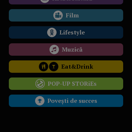
Film
Lifestyle
Muzică
Eat&Drink
POP-UP STORiEs
Povești de succes