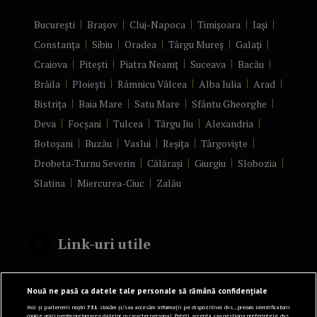
București
Brașov
Cluj-Napoca
Timișoara
Iași
Constanța
Sibiu
Oradea
Târgu Mureș
Galați
Craiova
Pitești
Piatra Neamț
Suceava
Bacău
Brăila
Ploiești
Râmnicu Vâlcea
Alba Iulia
Arad
Bistrița
Baia Mare
Satu Mare
Sfântu Gheorghe
Deva
Focșani
Tulcea
Târgu Jiu
Alexandria
Botoșani
Buzău
Vaslui
Reșița
Târgoviște
Drobeta-Turnu Severin
Călărași
Giurgiu
Slobozia
Slatina
Miercurea-Ciuc
Zalău
Link-uri utile
Politică de confidențialitate
Nouă ne pasă ca datele tale personale să rămână confidențiale
Termeni și Condiții
Noi și partenerii noștri
731
stocăm și/sau accesăm informații pe dispozitivul dvs., precum identificatorii
cookie unici pentru prelucrarea datelor cu caracter personal. Puteți accepta sau gestiona preferințele dvs.