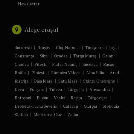
Newsletter
Alege orașul
București
Brașov
Cluj-Napoca
Timișoara
Iași
Constanța
Sibiu
Oradea
Târgu Mureș
Galați
Craiova
Pitești
Piatra Neamț
Suceava
Bacău
Brăila
Ploiești
Râmnicu Vâlcea
Alba Iulia
Arad
Bistrița
Baia Mare
Satu Mare
Sfântu Gheorghe
Deva
Focșani
Tulcea
Târgu Jiu
Alexandria
Botoșani
Buzău
Vaslui
Reșița
Târgoviște
Drobeta-Turnu Severin
Călărași
Giurgiu
Slobozia
Slatina
Miercurea-Ciuc
Zalău