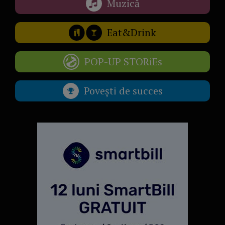
Muzică
Eat&Drink
POP-UP STORiEs
Povești de succes