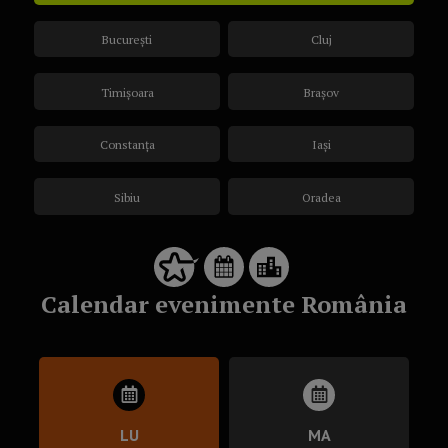
București
Cluj
Timișoara
Brașov
Constanța
Iași
Sibiu
Oradea
Calendar evenimente România
LU
MA