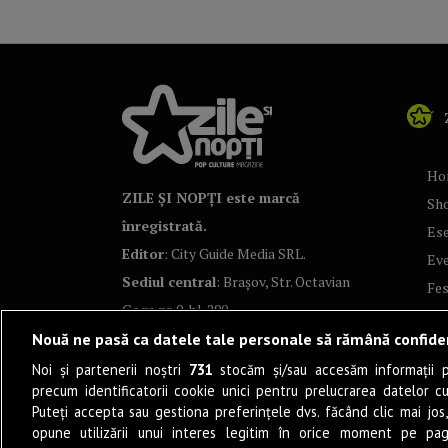
Ho
ZILE ȘI NOPȚI este marcă
Sh
înregistrată.
Ese
Editor
: City Guide Media SRL.
Ev
Sediul central
: Brașov, Str. Octavian
Fes
Goga nr. 9, bl. 290
Co
Nouă ne pasă ca datele tale personale să rămână confide
Art
Noi și partenerii noștri
731
stocăm și/sau accesăm informații pe
Tea
precum identificatorii cookie unici pentru prelucrarea datelor c
Fil
Puteți accepta sau gestiona preferințele dvs. făcând clic mai jos,
Pro
opune utilizării unui interes legitim în orice moment pe pag