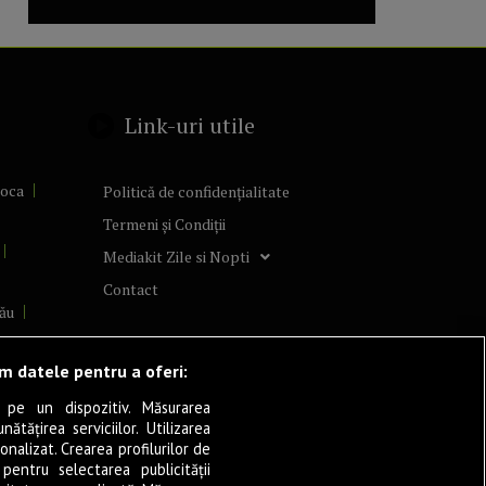
Link-uri utile
poca
Politică de confidențialitate
Termeni și Condiții
Mediakit Zile si Nopti
Contact
ău
lcea
ăm datele pentru a oferi:
 pe un dispozitiv. Măsurarea
tățirea serviciilor. Utilizarea
cșani
onalizat. Crearea profilurilor de
ia
 pentru selectarea publicității