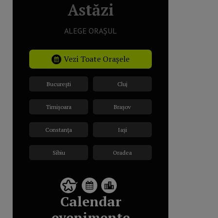
Astăzi
ALEGE ORAȘUL
Vezi Toate Orașele
București
Cluj
Timișoara
Brașov
Constanța
Iași
Sibiu
Oradea
Calendar
evenimente