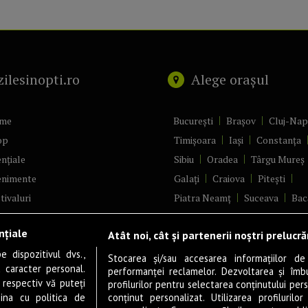
zilesinopti.ro
Alege orașul
me
București
Brașov
Cluj-Na
op
Timișoara
Iași
Constanța
nțiale
Sibiu
Oradea
Târgu Mureș
enimente
Galați
Craiova
Pitești
tivaluri
Piatra Neamț
Suceava
Bac
ncerte
Brăila
Ploiești
Râmnicu Vâ
nțiale
Atât noi, cât și partenerii noștri prelucr
ă & Cultură
Alba Iulia
Arad
Bistrița
 dispozitivul dvs.,
tru
Baia Mare
Satu Mare
Stocarea și/sau accesarea informațiilor de
u caracter personal.
performanței reclamelor. Dezvoltarea și îmbună
m
Sfântu Gheorghe
Deva
Fo
 respectiv vă puteți
profilurilor pentru selectarea conținutului pers
gram filme
Tulcea
Târgu Jiu
Alexandr
ina cu politica de
conținut personalizat. Utilizarea profilurilor