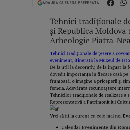
ADAUGĂ CA SURSĂ PREFERATĂ
Tehnici tradiționale d
și Republica Moldova 
Arheologie Piatra-Ne
Tehnici tradiționale de țesere a covoa
eveniment, itinerată la Muzeul de Ist
​De la util la decorativ, de la îngust l
dovedit importanța în fiecare casă pe 
frumoasă, o imagine a priceperii și sim
femeia. Adevărata recunoaștere intern
Tehnicilor tradiționale de realizare a
Reprezentativă a Patrimoniului Cultu
Vrei să fii la curent cu cele mai noi
Ev
Calendar
Evenimente din Rom