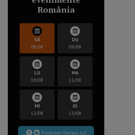
România
SÂ
DU
08/08
09/08
LU
MA
10/08
11/08
MI
JO
12/08
13/08
Program Cinema Azi