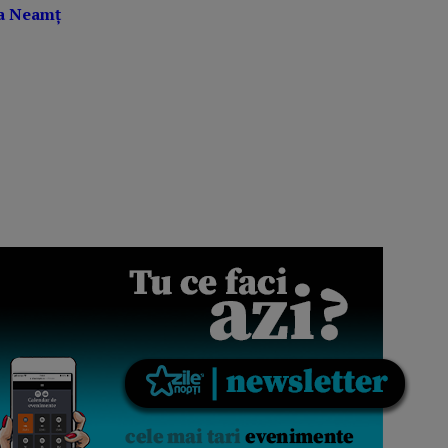
ra Neam
ț