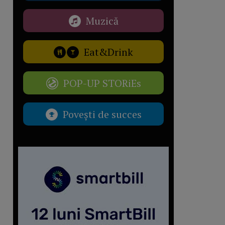
Muzică
Eat&Drink
POP-UP STORiEs
Povești de succes