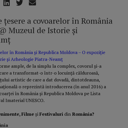
e țesere a covoarelor în România
@ Muzeul de Istorie și
amț
relor în România și Republica Moldova – O expoziție
orie și Arheologie Piatra-Neamț
a forme ample, de la simplu la complex, covorul și-a
care a transformat-o într-o locuință călduroasă,
țului artistic de care a dat dovadă, dintotdeauna,
ațională o reprezintă introducerea (în anul 2016) a
 scoarței în România și Republica Moldova pe Lista
ral Imaterial UNESCO.
enimente, Filme
și
Festivaluri
din
România?
ânia