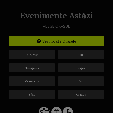
Evenimente Astăzi
ALEGE ORAȘUL
Vezi Toate Orașele
București
Cluj
Timișoara
Brașov
Constanța
Iași
Sibiu
Oradea