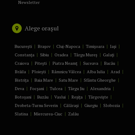
Newsletter
Alege orașul
București
Brașov
Cluj-Napoca
Timișoara
Iași
Constanța
Sibiu
Oradea
Târgu Mureș
Galați
Craiova
Pitești
Piatra Neamț
Suceava
Bacău
Brăila
Ploiești
Râmnicu Vâlcea
Alba Iulia
Arad
Bistrița
Baia Mare
Satu Mare
Sfântu Gheorghe
Deva
Focșani
Tulcea
Târgu Jiu
Alexandria
Botoșani
Buzău
Vaslui
Reșița
Târgoviște
Drobeta-Turnu Severin
Călărași
Giurgiu
Slobozia
Slatina
Miercurea-Ciuc
Zalău