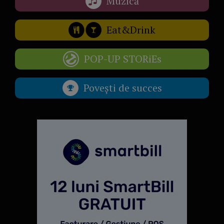
Muzică
Eat&Drink
POP-UP STORiEs
Povești de succes