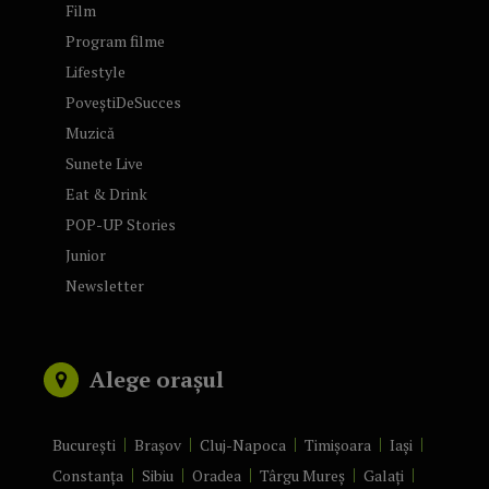
Film
Program filme
Lifestyle
PoveștiDeSucces
Muzică
Sunete Live
Eat & Drink
POP-UP Stories
Junior
Newsletter
Alege orașul
București
Brașov
Cluj-Napoca
Timișoara
Iași
Constanța
Sibiu
Oradea
Târgu Mureș
Galați