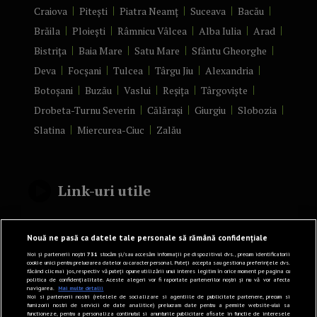
Craiova
Pitești
Piatra Neamț
Suceava
Bacău
Brăila
Ploiești
Râmnicu Vâlcea
Alba Iulia
Arad
Bistrița
Baia Mare
Satu Mare
Sfântu Gheorghe
Deva
Focșani
Tulcea
Târgu Jiu
Alexandria
Botoșani
Buzău
Vaslui
Reșița
Târgoviște
Drobeta-Turnu Severin
Călărași
Giurgiu
Slobozia
Slatina
Miercurea-Ciuc
Zalău
Link-uri utile
Politică de confidențialitate
Nouă ne pasă ca datele tale personale să rămână confidențiale
Termeni și Condiții
Noi și partenerii noștri
731
stocăm și/sau accesăm informații pe dispozitivul dvs., precum identificatorii
cookie unici pentru prelucrarea datelor cu caracter personal. Puteți accepta sau gestiona preferințele dvs.
făcând clic mai jos, respectiv vă puteți opune utilizării unui interes legitim în orice moment pe pagina cu
Mediakit Zile si Nopti
politica de confidențialitate. Aceste alegeri vor fi raportate partenerilor noștri și nu vă vor afecta
navigarea.
Mai multe detalii
Contact
Noi si partenerii nostri (retelele de socializare si agentiile de publicitate partenere, precum si
furnizorii nostri de servicii de date analitice) prelucram date pentru a permite website-ului sa
functioneze, pentru a personaliza continutul si anunturile publicitare afisate in functie de interesele