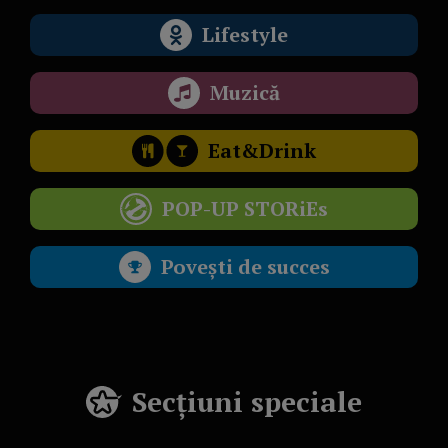
Lifestyle
Muzică
Eat&Drink
POP-UP STORiEs
Povești de succes
Secțiuni speciale