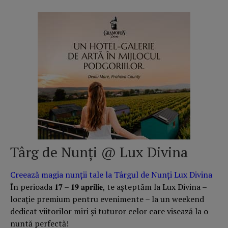
Târg de Nunți @ Lux Divina
Creează magia nunții tale la Târgul de Nunți Lux Divina
În perioada 𝟏𝟕 – 𝟏𝟗 𝐚𝐩𝐫𝐢𝐥𝐢𝐞, te așteptăm la Lux Divina –
locație premium pentru evenimente – la un weekend
dedicat viitorilor miri și tuturor celor care visează la o
nuntă perfectă!