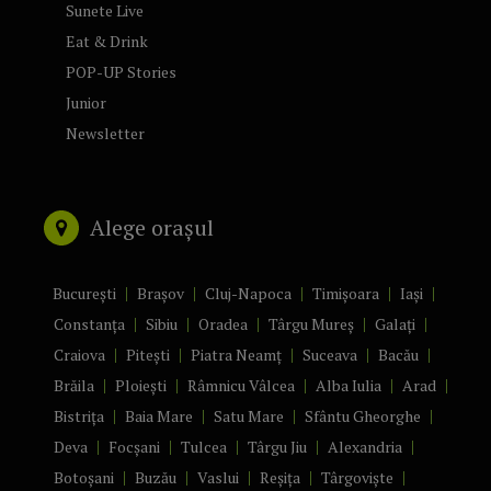
Sunete Live
Eat & Drink
POP-UP Stories
Junior
Newsletter
Alege orașul
București
Brașov
Cluj-Napoca
Timișoara
Iași
Constanța
Sibiu
Oradea
Târgu Mureș
Galați
Craiova
Pitești
Piatra Neamț
Suceava
Bacău
Brăila
Ploiești
Râmnicu Vâlcea
Alba Iulia
Arad
Bistrița
Baia Mare
Satu Mare
Sfântu Gheorghe
Deva
Focșani
Tulcea
Târgu Jiu
Alexandria
Botoșani
Buzău
Vaslui
Reșița
Târgoviște