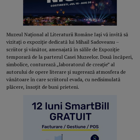
Muzeul Național al Literaturii Române Iași vă invită să
vizitați o expoziție dedicată lui Mihail Sadoveanu –
scriitor și vânător, amenajată în sălile de Expoziție
temporară de la parterul Casei Muzeelor. Două încăperi,
simbolice, conturează „laboratorul de creație” al
autorului de opere literare și sugerează atmosfera de
vânătoare în care scriitorul evada, cu nedisimulată
plăcere, însoțit de buni prieteni.