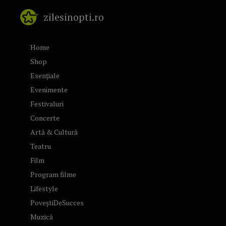
zilesinopti.ro
Home
Shop
Esențiale
Evenimente
Festivaluri
Concerte
Artă & Cultură
Teatru
Film
Program filme
Lifestyle
PoveștiDeSucces
Muzică