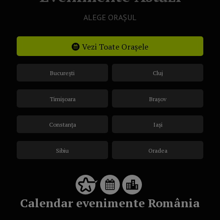
ALEGE ORAȘUL
Vezi Toate Orașele
București
Cluj
Timișoara
Brașov
Constanța
Iași
Sibiu
Oradea
Calendar evenimente România