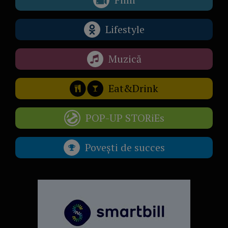
Lifestyle
Muzică
Eat&Drink
POP-UP STORiEs
Povești de succes