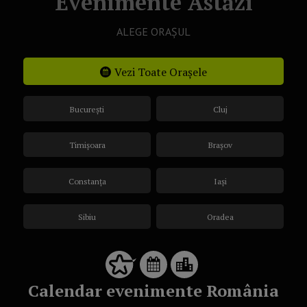
Evenimente Astăzi
ALEGE ORAȘUL
Vezi Toate Orașele
București
Cluj
Timișoara
Brașov
Constanța
Iași
Sibiu
Oradea
Calendar evenimente România