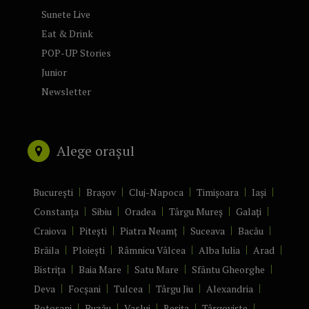
Sunete Live
Eat & Drink
POP-UP Stories
Junior
Newsletter
Alege orașul
București
Brașov
Cluj-Napoca
Timișoara
Iași
Constanța
Sibiu
Oradea
Târgu Mureș
Galați
Craiova
Pitești
Piatra Neamț
Suceava
Bacău
Brăila
Ploiești
Râmnicu Vâlcea
Alba Iulia
Arad
Bistrița
Baia Mare
Satu Mare
Sfântu Gheorghe
Deva
Focșani
Tulcea
Târgu Jiu
Alexandria
Botoșani
Buzău
Vaslui
Reșița
Târgoviște