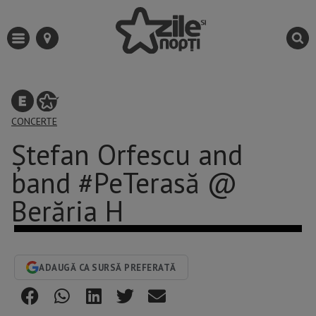
CONCERTE
Ştefan Orfescu and
band #PeTerasă @
Berăria H
ADAUGĂ CA SURSĂ PREFERATĂ