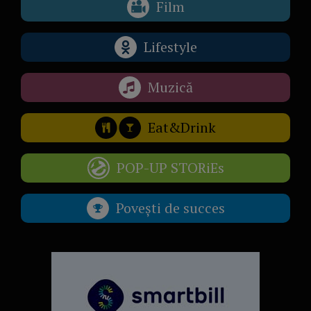
Film
Lifestyle
Muzică
Eat&Drink
POP-UP STORiEs
Povești de succes