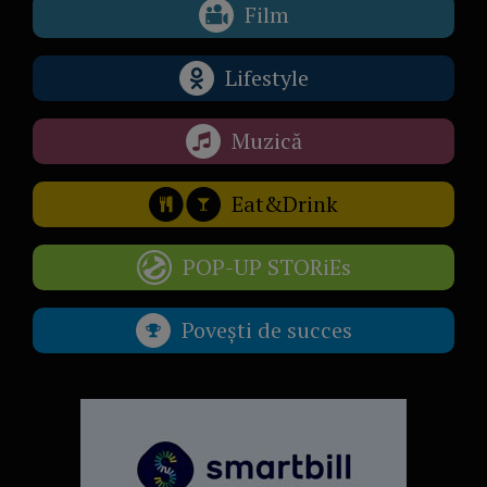
Film
Lifestyle
Muzică
Eat&Drink
POP-UP STORiEs
Povești de succes