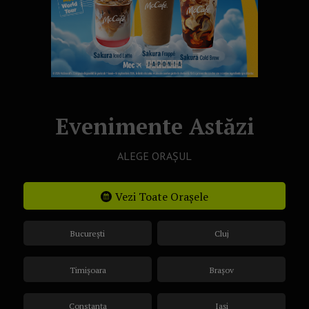
Evenimente Astăzi
ALEGE ORAȘUL
Vezi Toate Orașele
București
Cluj
Timișoara
Brașov
Constanța
Iași