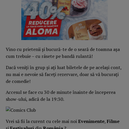
Vino cu prietenii și bucură-te de o seară de toamna așa
cum trebuie – cu râsete pe bandă rulantă!
Dacă veniți în grup și ați luat biletele de pe același cont,
nu mai e nevoie să faceți rezervare, doar să vă bucurați
de comedie!
Accesul se face cu 30 de minute înainte de începerea
show-ului, adică de la 19:30.
Vrei să fii la curent cu cele mai noi
Evenimente
,
Filme
și
Festivaluri
din
România
?