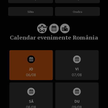
Sibiu
Oradea
Calendar evenimente România
JO
VI
06/08
07/08
SÂ
DU
08/08
09/08