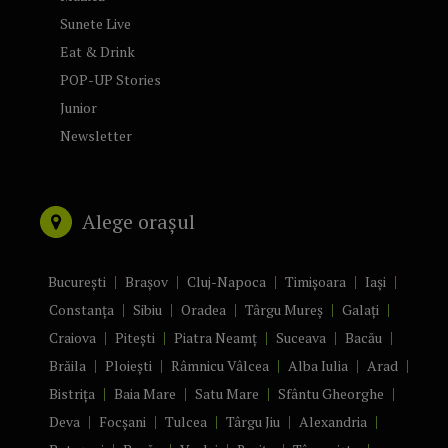
Sunete Live
Eat & Drink
POP-UP Stories
Junior
Newsletter
Alege orașul
București
Brașov
Cluj-Napoca
Timișoara
Iași
Constanța
Sibiu
Oradea
Târgu Mureș
Galați
Craiova
Pitești
Piatra Neamț
Suceava
Bacău
Brăila
Ploiești
Râmnicu Vâlcea
Alba Iulia
Arad
Bistrița
Baia Mare
Satu Mare
Sfântu Gheorghe
Deva
Focșani
Tulcea
Târgu Jiu
Alexandria