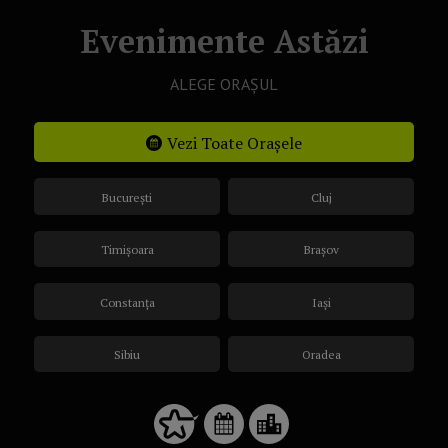
Evenimente Astăzi
ALEGE ORAȘUL
Vezi Toate Orașele
București
Cluj
Timișoara
Brașov
Constanța
Iași
Sibiu
Oradea