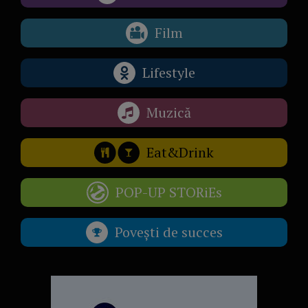
Film
Lifestyle
Muzică
Eat&Drink
POP-UP STORiEs
Povești de succes