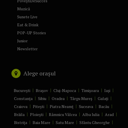
PoveștiDeSucces
Muzică
Sunete Live
Eat & Drink
POP-UP Stories
Junior
Newsletter
Alege orașul
București
Brașov
Cluj-Napoca
Timișoara
Iași
Constanța
Sibiu
Oradea
Târgu Mureș
Galați
Craiova
Pitești
Piatra Neamț
Suceava
Bacău
Brăila
Ploiești
Râmnicu Vâlcea
Alba Iulia
Arad
Bistrița
Baia Mare
Satu Mare
Sfântu Gheorghe