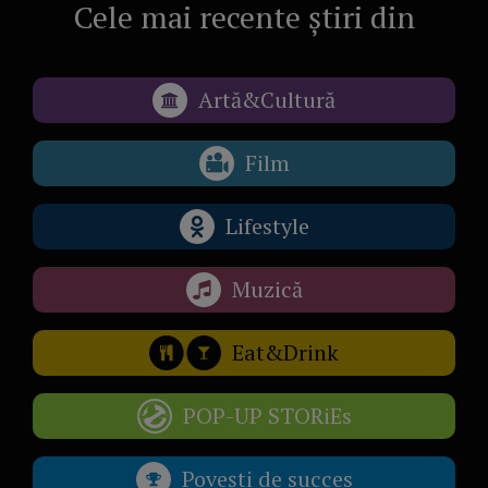
Cele mai recente știri din
Artă&Cultură
Film
Lifestyle
Muzică
Eat&Drink
POP-UP STORiEs
Povești de succes