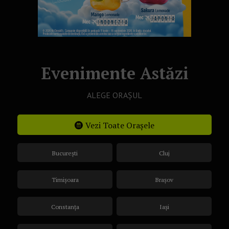
Evenimente Astăzi
ALEGE ORAȘUL
Vezi Toate Orașele
București
Cluj
Timișoara
Brașov
Constanța
Iași