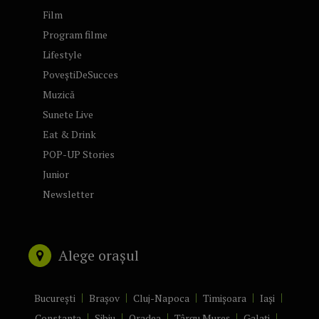
Film
Program filme
Lifestyle
PoveștiDeSucces
Muzică
Sunete Live
Eat & Drink
POP-UP Stories
Junior
Newsletter
Alege orașul
București
Brașov
Cluj-Napoca
Timișoara
Iași
Constanța
Sibiu
Oradea
Târgu Mureș
Galați