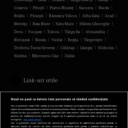
Craiova
Pitești
Piatra Neamț
Suceava
Bacău
Brăila
Ploiești
Râmnicu Vâlcea
Alba Iulia
Arad
Bistrița
Baia Mare
Satu Mare
Sfântu Gheorghe
Deva
Focșani
Tulcea
Târgu Jiu
Alexandria
Botoșani
Buzău
Vaslui
Reșița
Târgoviște
Drobeta-Turnu Severin
Călărași
Giurgiu
Slobozia
Slatina
Miercurea-Ciuc
Zalău
Link-uri utile
Politică de confidențialitate
Nouă ne pasă ca datele tale personale să rămână confidențiale
Termeni și Condiții
Noi și partenerii noștri
731
stocăm și/sau accesăm informații pe dispozitivul dvs., precum identificatorii
cookie unici pentru prelucrarea datelor cu caracter personal. Puteți accepta sau gestiona preferințele dvs.
făcând clic mai jos, respectiv vă puteți opune utilizării unui interes legitim în orice moment pe pagina cu
Mediakit Zile si Nopti
politica de confidențialitate. Aceste alegeri vor fi raportate partenerilor noștri și nu vă vor afecta
navigarea.
Mai multe detalii
Contact
Noi si partenerii nostri (retelele de socializare si agentiile de publicitate partenere, precum si
furnizorii nostri de servicii de date analitice) prelucram date pentru a permite website-ului sa