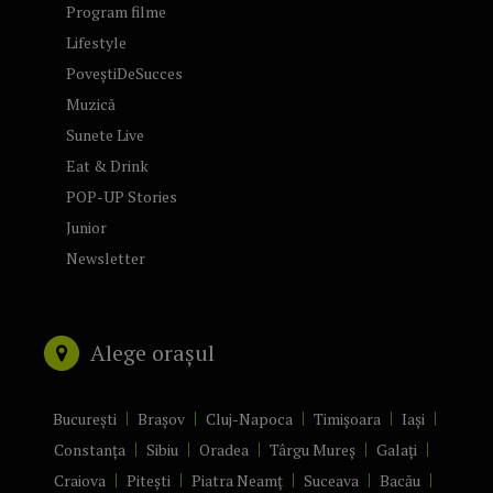
Program filme
Lifestyle
PoveștiDeSucces
Muzică
Sunete Live
Eat & Drink
POP-UP Stories
Junior
Newsletter
Alege orașul
București
Brașov
Cluj-Napoca
Timișoara
Iași
Constanța
Sibiu
Oradea
Târgu Mureș
Galați
Craiova
Pitești
Piatra Neamț
Suceava
Bacău