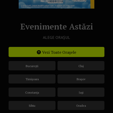
Evenimente Astăzi
ALEGE ORAȘUL
Vezi Toate Orașele
București
Cluj
Timișoara
Brașov
Constanța
Iași
Sibiu
Oradea