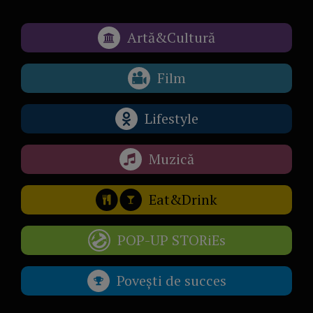
Artă&Cultură
Film
Lifestyle
Muzică
Eat&Drink
POP-UP STORiEs
Povești de succes