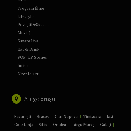
Program filme
Lifestyle
PoveștiDeSucces
Muzică
Sunete Live
Eat & Drink
POP-UP Stories
Junior
Newsletter
Alege orașul
București
Brașov
Cluj-Napoca
Timișoara
Iași
Constanța
Sibiu
Oradea
Târgu Mureș
Galați