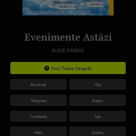
Evenimente Astăzi
ALEGE ORAȘUL
Vezi Toate Orașele
București
Cluj
Timișoara
Brașov
Constanța
Iași
Sibiu
Oradea