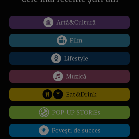
Artă&Cultură
Film
Lifestyle
Muzică
Eat&Drink
POP-UP STORiEs
Povești de succes