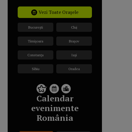
Vezi Toate Orașele
București
Cluj
Timișoara
Brașov
Constanța
Iași
Sibiu
Oradea
Calendar
evenimente
România