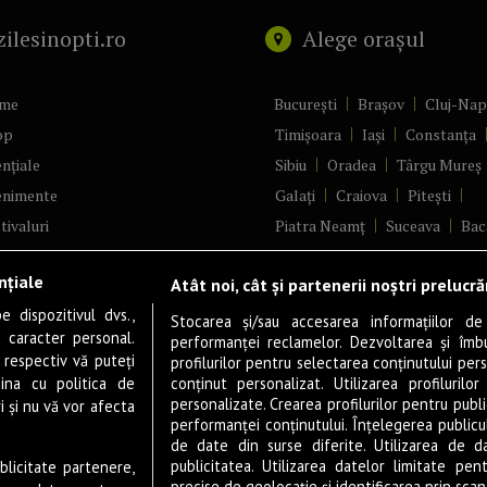
zilesinopti.ro
Alege orașul
me
București
Brașov
Cluj-Na
op
Timișoara
Iași
Constanța
nțiale
Sibiu
Oradea
Târgu Mureș
enimente
Galați
Craiova
Pitești
tivaluri
Piatra Neamț
Suceava
Bac
ncerte
Brăila
Ploiești
Râmnicu Vâ
nțiale
Atât noi, cât și partenerii noștri prelucr
ă & Cultură
Alba Iulia
Arad
Bistrița
 dispozitivul dvs.,
tru
Baia Mare
Satu Mare
Stocarea și/sau accesarea informațiilor de
u caracter personal.
performanței reclamelor. Dezvoltarea și îmbună
m
Sfântu Gheorghe
Deva
Fo
 respectiv vă puteți
profilurilor pentru selectarea conținutului pers
gram filme
Tulcea
Târgu Jiu
Alexandr
ina cu politica de
conținut personalizat. Utilizarea profilurilor
personalizate. Crearea profilurilor pentru publ
i și nu vă vor afecta
estyle
Botoșani
Buzău
Vaslui
R
performanței conținutului. Înțelegerea publiculu
veștiDeSucces
Târgoviște
de date din surse diferite. Utilizarea de d
publicitatea. Utilizarea datelor limitate pen
ublicitate partenere,
zică
Drobeta-Turnu Severin
Călăr
precise de geolocație și identificarea prin scana