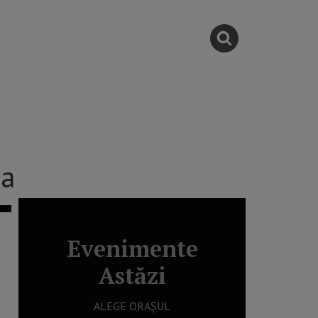
ra
Evenimente
Astăzi
ALEGE ORAȘUL