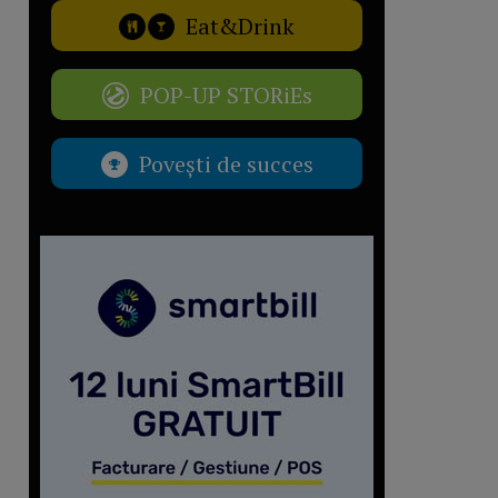
Eat&Drink
POP-UP STORiEs
Povești de succes