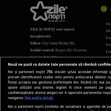
Ho
ZILE ȘI NOPȚI este marcă
Sh
înregistrată.
Ese
Editor
: City Guide Media SRL.
Ev
Sediul central
: Brașov, Str. Octavian
Fes
Goga nr. 9, bl. 290
Co
Nouă ne pasă ca datele tale personale să rămână confide
Art
Noi și partenerii noștri
731
stocăm și/sau accesăm informații pe
Tea
precum identificatorii cookie unici pentru prelucrarea datelor c
Fil
Puteți accepta sau gestiona preferințele dvs. făcând clic mai jos,
Pro
opune utilizării unui interes legitim în orice moment pe pag
confidențialitate. Aceste alegeri vor fi raportate partenerilor noștr
Lif
navigarea.
Mai multe detalii
Po
Noi si partenerii nostri (retelele de socializare si agentiile de p
Mu