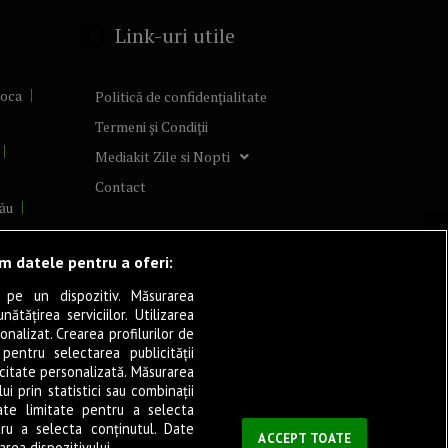
Link-uri utile
poca
Politică de confidențialitate
Termeni și Condiții
Mediakit Zile si Nopti
Contact
ău
lcea
ăm datele pentru a oferi:
 pe un dispozitiv. Măsurarea
tățirea serviciilor. Utilizarea
cșani
onalizat. Crearea profilurilor de
ia
 pentru selectarea publicității
icitate personalizată. Măsurarea
eșița
i prin statistici sau combinații
ate limitate pentru a selecta
tru a selecta conținutul. Date
ași
ACCEPT TOATE
rea dispozitivului.