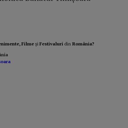
enimente, Filme
și
Festivaluri
din
România?
ânia
șoara