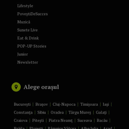
Lifestyle
PoveștiDeSucces
Muzică
Sunete Live
Eat & Drink
POP-UP Stories
Junior
Newsletter
Alege orașul
București
Brașov
Cluj-Napoca
Timișoara
Iași
Constanța
Sibiu
Oradea
Târgu Mureș
Galați
Craiova
Pitești
Piatra Neamț
Suceava
Bacău
Brăila
Ploiești
Râmnicu Vâlcea
Alba Iulia
Arad