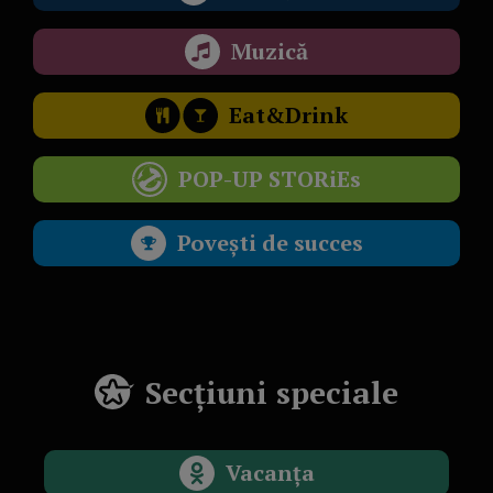
Muzică
Eat&Drink
POP-UP STORiEs
Povești de succes
Secțiuni speciale
Vacanța