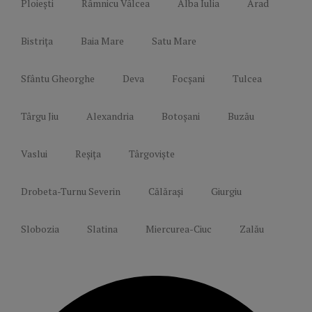
Ploiești
Râmnicu Vâlcea
Alba Iulia
Arad
Bistrița
Baia Mare
Satu Mare
Sfântu Gheorghe
Deva
Focșani
Tulcea
Târgu Jiu
Alexandria
Botoșani
Buzău
Vaslui
Reșița
Târgoviște
Drobeta-Turnu Severin
Călărași
Giurgiu
Slobozia
Slatina
Miercurea-Ciuc
Zalău