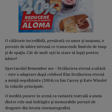
O călătorie incredibilă, presărată cu umor și suspans, o
poveste de iubire intensă ce transcende limitele de timp
și de spațiu. Cât de mult ești în stare să lupți pentru
iubire?
Spectacolul Remember me – Strălucirea eternă a uitării
– este o adaptare după celebrul film Strălucirea eternă
a minții neprihănite (2004) cu Jim Carrey și Kate Winslet
în rolurile principale.
O inedită punere în scenă ca variantă teatrală a uneia
dintre cele mai îndrăgite și memorabile povești de
dragoste din istoria cinematografiei.