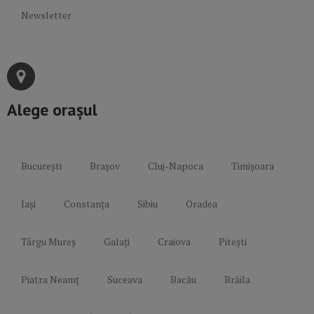
Newsletter
Alege orașul
București
Brașov
Cluj-Napoca
Timișoara
Iași
Constanța
Sibiu
Oradea
Târgu Mureș
Galați
Craiova
Pitești
Piatra Neamț
Suceava
Bacău
Brăila