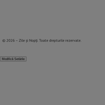
Politică de confidențialitate
Termeni și Condiții
Mediakit Zile si Nopti
Contact
© 2026 – Zile și Nopți. Toate drepturile rezervate.
Modifică Setările