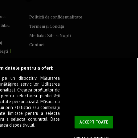
oca
Politică de confidențialitate
Sibiu
Termeni și Condiții
Mediakit Zile si Nopti
mț
Contact
iești
Arad
ăm datele pentru a oferi:
re
șani
 pe un dispozitiv. Măsurarea
tățirea serviciilor. Utilizarea
a
onalizat. Crearea profilurilor de
șița
 pentru selectarea publicității
icitate personalizată. Măsurarea
verin
i prin statistici sau combinații
ate limitate pentru a selecta
tru a selecta conținutul. Date
ău
ACCEPT TOATE
rea dispozitivului.