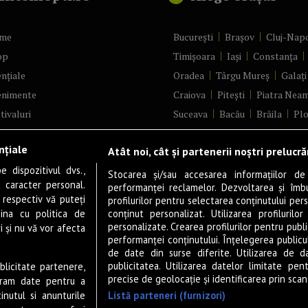
me
București
Brașov
Cluj-Nap
op
Timișoara
Iași
Constanța
nțiale
Oradea
Târgu Mureș
Galați
enimente
Craiova
Pitești
Piatra Nea
tivaluri
Suceava
Bacău
Brăila
Plo
ncerte
Râmnicu Vâlcea
Alba Iulia
nțiale
Atât noi, cât și partenerii noștri prelucr
ă & Cultură
Bistrița
Baia Mare
Satu Ma
 dispozitivul dvs.,
tru
Sfântu Gheorghe
Deva
Foc
Stocarea și/sau accesarea informațiilor de
u caracter personal.
performanței reclamelor. Dezvoltarea și îmbună
m
Tulcea
Târgu Jiu
Alexandri
 respectiv vă puteți
profilurilor pentru selectarea conținutului pers
gram filme
Botoșani
Buzău
Vaslui
Re
ina cu politica de
conținut personalizat. Utilizarea profilurilor
personalizate. Crearea profilurilor pentru publ
i și nu vă vor afecta
estyle
Târgoviște
Drobeta-Turnu Se
performanței conținutului. Înțelegerea publiculu
veștiDeSucces
Călărași
Giurgiu
Slobozia
de date din surse diferite. Utilizarea de d
publicitatea. Utilizarea datelor limitate pen
ublicitate partenere,
zică
Slatina
Miercurea-Ciuc
Zal
precise de geolocație și identificarea prin scana
ucram date pentru a
ete Live
Listă parteneri (furnizori)
nutul si anunturile
 & Drink