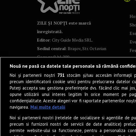
Ho
ZILE ȘI NOPȚI este marcă
Sh
înregistrată.
Ese
Editor
: City Guide Media SRL.
Ev
Sediul central
: Brașov, Str. Octavian
Fes
Goga nr. 9, bl. 290
Co
Nouă ne pasă ca datele tale personale să rămână confide
Art
Noi și partenerii noștri
731
stocăm și/sau accesăm informații pe
Tea
precum identificatorii cookie unici pentru prelucrarea datelor c
Fil
Puteți accepta sau gestiona preferințele dvs. făcând clic mai jos,
Pro
opune utilizării unui interes legitim în orice moment pe pag
confidențialitate. Aceste alegeri vor fi raportate partenerilor noștr
Lif
navigarea.
Mai multe detalii
Po
Noi si partenerii nostri (retelele de socializare si agentiile de p
Mu
precum si furnizorii nostri de servicii de date analitice) prel
Sun
permite website-ului sa functioneze, pentru a personaliza conti
Eat