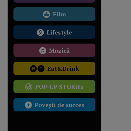
Film
Lifestyle
Muzică
Eat&Drink
POP-UP STORiEs
Povești de succes