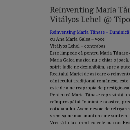
Reinventing Maria Tăn
Vitályos Lehel @ Tipo
Reinventing Maria Tănase – Duminică s
cu Ana Maria Galea – voce
Vitályos Lehel – contrabas
Este limpede că pentru Maria Tănase c
Maria Galea muzica nu e chiar o joacă.
spirit ludic ne dezinhibăm, spre a pute
Recitalul Mariei de azi care o reinven
cântecului tradițional românesc, este 
este de a ne reapropia de prestigioas
Pentru că Maria Tănase reprezintă un 
reîmprospătat în inimile noastre, prea
cotidianului. Avem nevoie de refrișare
vrem să ne mai amintim cine suntem.
Vrei să fii la curent cu cele mai noi
Ev