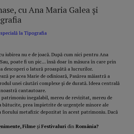
ase, cu Ana Maria Galea și
grafia
pecială la Tipografia
u iubirea nu e de joacă. După cum nici pentru Ana
 Sau, poate fi un pic… însă doar în măsura în care prin
a descoperi o latură proaspătă a lucrurilor.
tează pe acea Marie de odinioară, Pasărea măiastră a
rodul unei căutări complexe și de durată. Ideea centrală
a noastră cantautoare.
patrimoniu inegalabil, mereu de revizitat, mereu de
 bătucite, prea împietrite de urgențele minore ale
a fiorului metafizic depozitat în acest patrimoniu. Dacă
enimente, Filme
și
Festivaluri
din
România?