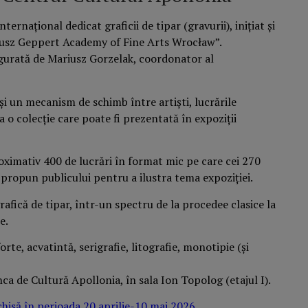
rnațional dedicat graficii de tipar (gravurii), inițiat și
usz Geppert Academy of Fine Arts Wrocław”.
urată de Mariusz Gorzelak, coordonator al
și un mecanism de schimb între artiști, lucrările
a o colecție care poate fi prezentată în expoziții
oximativ 400 de lucrări în format mic pe care cei 270
le propun publicului pentru a ilustra tema expoziției.
grafică de tipar, într-un spectru de la procedee clasice la
e.
rte, acvatintă, serigrafie, litografie, monotipie (și
nca de Cultură Apollonia, în sala Ion Topolog (etajul I).
hisă în perioada 20 aprilie-10 mai 2026.