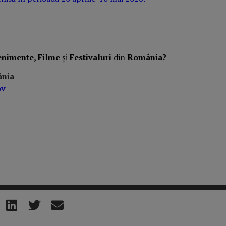
enimente, Filme
și
Festivaluri
din
România?
ânia
ov