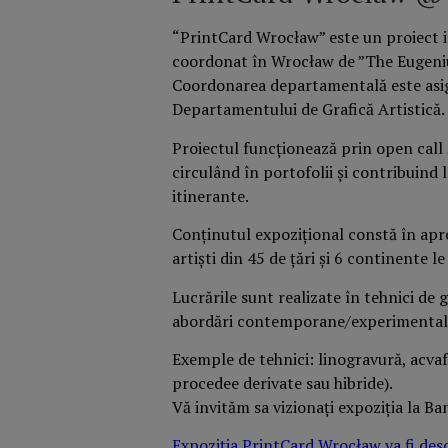
“PrintCard Wrocław” este un proiect inte
coordonat în Wrocław de ”The Eugeni
Coordonarea departamentală este asig
Departamentului de Grafică Artistică.
Proiectul funcționează prin open call 
circulând în portofolii și contribuind l
itinerante.
Conținutul expozițional constă în apr
artiști din 45 de țări și 6 continente 
Lucrările sunt realizate în tehnici de 
abordări contemporane/experimental
Exemple de tehnici: linogravură, acvafo
procedee derivate sau hibride).
Vă invităm sa vizionați expoziția la Ba
Expoziția PrintCard Wrocław va fi desc