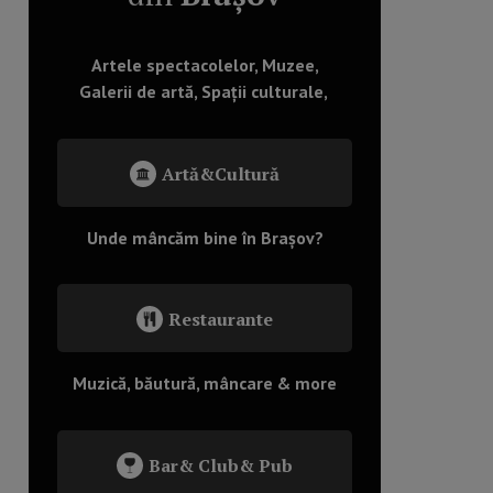
Artele spectacolelor, Muzee,
Galerii de artă, Spații culturale,
Artă&Cultură
Unde mâncăm bine în Brașov?
Restaurante
Muzică, băutură, mâncare & more
Bar& Club& Pub