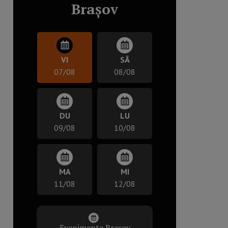
Brașov
VI
SÂ
07/08
08/08
DU
LU
09/08
10/08
MA
MI
11/08
12/08
Evenimente Brașov