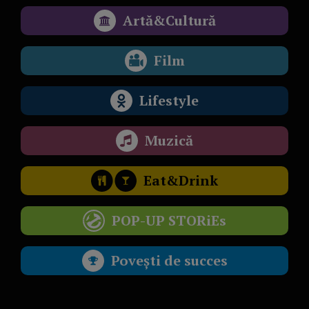
Artă&Cultură
Film
Lifestyle
Muzică
Eat&Drink
POP-UP STORiEs
Povești de succes