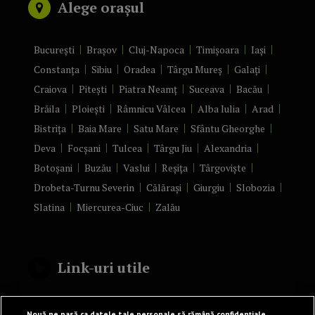
Alege orașul
București
Brașov
Cluj-Napoca
Timișoara
Iași
Constanța
Sibiu
Oradea
Târgu Mureș
Galați
Craiova
Pitești
Piatra Neamț
Suceava
Bacău
Brăila
Ploiești
Râmnicu Vâlcea
Alba Iulia
Arad
Bistrița
Baia Mare
Satu Mare
Sfântu Gheorghe
Deva
Focșani
Tulcea
Târgu Jiu
Alexandria
Botoșani
Buzău
Vaslui
Reșița
Târgoviște
Drobeta-Turnu Severin
Călărași
Giurgiu
Slobozia
Slatina
Miercurea-Ciuc
Zalău
Link-uri utile
Politică de confidențialitate
Nouă ne pasă ca datele tale personale să rămână confidențiale