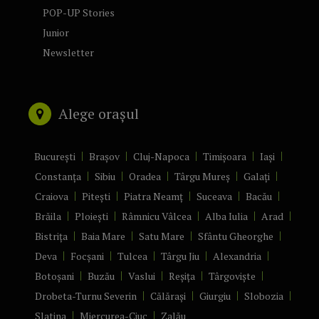
POP-UP Stories
Junior
Newsletter
Alege orașul
București
Brașov
Cluj-Napoca
Timișoara
Iași
Constanța
Sibiu
Oradea
Târgu Mureș
Galați
Craiova
Pitești
Piatra Neamț
Suceava
Bacău
Brăila
Ploiești
Râmnicu Vâlcea
Alba Iulia
Arad
Bistrița
Baia Mare
Satu Mare
Sfântu Gheorghe
Deva
Focșani
Tulcea
Târgu Jiu
Alexandria
Botoșani
Buzău
Vaslui
Reșița
Târgoviște
Drobeta-Turnu Severin
Călărași
Giurgiu
Slobozia
Slatina
Miercurea-Ciuc
Zalău