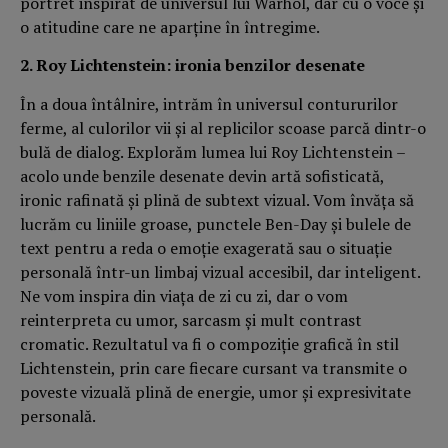
portret inspirat de universul lui Warhol, dar cu o voce şi
o atitudine care ne aparţine în întregime.
2. Roy Lichtenstein: ironia benzilor desenate
În a doua întâlnire, intrăm în universul contururilor
ferme, al culorilor vii şi al replicilor scoase parcă dintr-o
bulă de dialog. Explorăm lumea lui Roy Lichtenstein –
acolo unde benzile desenate devin artă sofisticată,
ironic rafinată şi plină de subtext vizual. Vom învăţa să
lucrăm cu liniile groase, punctele Ben-Day şi bulele de
text pentru a reda o emoţie exagerată sau o situaţie
personală într-un limbaj vizual accesibil, dar inteligent.
Ne vom inspira din viaţa de zi cu zi, dar o vom
reinterpreta cu umor, sarcasm şi mult contrast
cromatic. Rezultatul va fi o compoziţie grafică în stil
Lichtenstein, prin care fiecare cursant va transmite o
poveste vizuală plină de energie, umor şi expresivitate
personală.