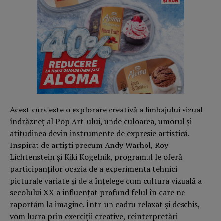
Acest curs este o explorare creativă a limbajului vizual
îndrăzneţ al Pop Art-ului, unde culoarea, umorul şi
atitudinea devin instrumente de expresie artistică.
Inspirat de artişti precum Andy Warhol, Roy
Lichtenstein şi Kiki Kogelnik, programul le oferă
participanţilor ocazia de a experimenta tehnici
picturale variate şi de a înţelege cum cultura vizuală a
secolului XX a influenţat profund felul în care ne
raportăm la imagine. Într-un cadru relaxat şi deschis,
vom lucra prin exerciţii creative, reinterpretări