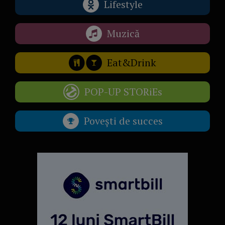
Lifestyle
Muzică
Eat&Drink
POP-UP STORiEs
Povești de succes