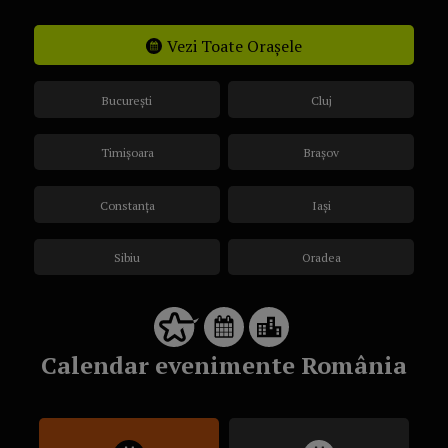
Vezi Toate Orașele
București
Cluj
Timișoara
Brașov
Constanța
Iași
Sibiu
Oradea
Calendar evenimente România