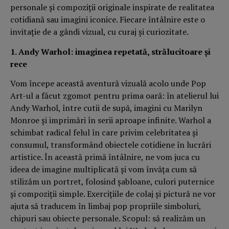
personale şi compoziţii originale inspirate de realitatea
cotidiană sau imagini iconice. Fiecare întâlnire este o
invitaţie de a gândi vizual, cu curaj şi curiozitate.
1. Andy Warhol: imaginea repetată, strălucitoare şi
rece
Vom începe această aventură vizuală acolo unde Pop
Art-ul a făcut zgomot pentru prima oară: în atelierul lui
Andy Warhol, între cutii de supă, imagini cu Marilyn
Monroe şi imprimări în serii aproape infinite. Warhol a
schimbat radical felul în care privim celebritatea şi
consumul, transformând obiectele cotidiene în lucrări
artistice. În această primă întâlnire, ne vom juca cu
ideea de imagine multiplicată şi vom învăţa cum să
stilizăm un portret, folosind şabloane, culori puternice
şi compoziţii simple. Exerciţiile de colaj şi pictură ne vor
ajuta să traducem în limbaj pop propriile simboluri,
chipuri sau obiecte personale. Scopul: să realizăm un