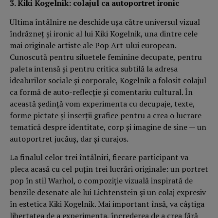
3. Kiki Kogelnik: colajul ca autoportret ironic
Ultima întâlnire ne deschide uşa către universul vizual
îndrăzneţ şi ironic al lui Kiki Kogelnik, una dintre cele
mai originale artiste ale Pop Art-ului european.
Cunoscută pentru siluetele feminine decupate, pentru
paleta intensă şi pentru critica subtilă la adresa
idealurilor sociale şi corporale, Kogelnik a folosit colajul
ca formă de auto-reflecţie şi comentariu cultural. În
această şedinţă vom experimenta cu decupaje, texte,
forme pictate şi inserţii grafice pentru a crea o lucrare
tematică despre identitate, corp şi imagine de sine — un
autoportret jucăuş, dar şi curajos.
La finalul celor trei întâlniri, fiecare participant va
pleca acasă cu cel puţin trei lucrări originale: un portret
pop în stil Warhol, o compoziţie vizuală inspirată de
benzile desenate ale lui Lichtenstein şi un colaj expresiv
în estetica Kiki Kogelnik. Mai important însă, va câştiga
libertatea de a experimenta, încrederea de a crea fără