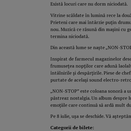
Există locuri care nu dorm niciodată.
Vitrine scăldate în lumină rece la două
Prieteni care mai întârzie puțin drumul
nou. Muzică ce răsună din mașini cu gea
termina niciodată.
Din această lume se naște „NON-STOP
Inspirat de farmecul magazinelor desc
frumusețea nopților care adună laolaltă
întâlnirile și despărțirile. Piese de ch
purtate de același sound electro-retr
„NON-STOP” este coloana sonoră a unei
păstreaz nostalgia. Un album despre l
emoțiile care continuă să ardă mult d
Pe 8 iulie, ușa se deschide. Vă aștep
Categorii de bilete: