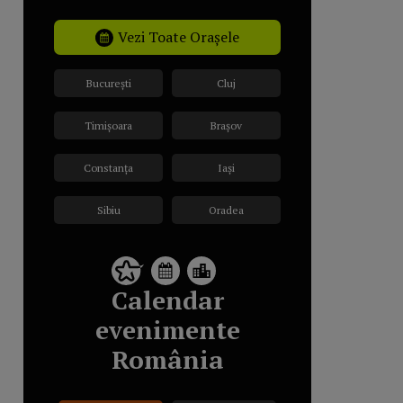
Vezi Toate Orașele
București
Cluj
Timișoara
Brașov
Constanța
Iași
Sibiu
Oradea
Calendar
evenimente
România