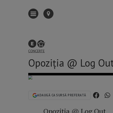
CONCERTE
Opoziția @ Log Ou
ADAUGĂ CA SURSĂ PREFERATĂ
Opoziția @ Log Out