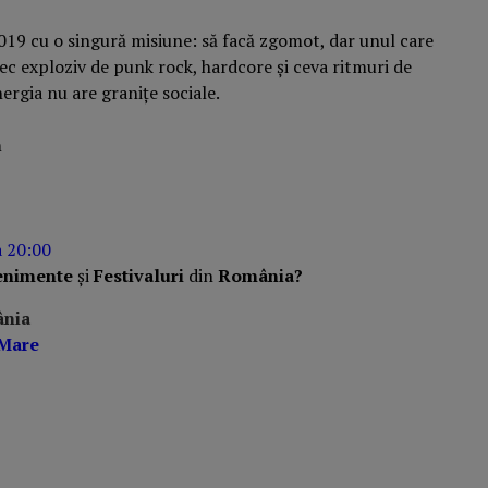
2019 cu o singură misiune: să facă zgomot, dar unul care
 exploziv de punk rock, hardcore și ceva ritmuri de
nergia nu are granițe sociale.
m
a 20:00
enimente
și
Festivaluri
din
România?
ânia
 Mare