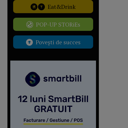
Eat&Drink
POP-UP STORiEs
Povești de succes