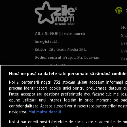
Ho
ZILE ȘI NOPȚI este marcă
Sh
înregistrată.
Ese
Editor
: City Guide Media SRL.
Ev
Sediul central
: Brașov, Str. Octavian
Fes
Goga nr. 9, bl. 290
Co
Nouă ne pasă ca datele tale personale să rămână confide
Art
Noi și partenerii noștri
731
stocăm și/sau accesăm informații pe
Tea
precum identificatorii cookie unici pentru prelucrarea datelor c
Fil
Puteți accepta sau gestiona preferințele dvs. făcând clic mai jos,
Pro
opune utilizării unui interes legitim în orice moment pe pag
confidențialitate. Aceste alegeri vor fi raportate partenerilor noștr
Lif
navigarea.
Mai multe detalii
Po
Noi si partenerii nostri (retelele de socializare si agentiile de p
Mu