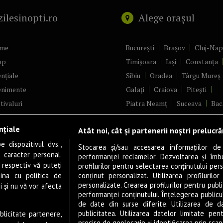
zilesinopti.ro
Alege orașul
me
București
Brașov
Cluj-Na
op
Timișoara
Iași
Constanța
nțiale
Sibiu
Oradea
Târgu Mureș
enimente
Galați
Craiova
Pitești
tivaluri
Piatra Neamț
Suceava
Bac
ncerte
Brăila
Ploiești
Râmnicu Vâ
nțiale
Atât noi, cât și partenerii noștri prelucr
ă & Cultură
Alba Iulia
Arad
Bistrița
 dispozitivul dvs.,
tru
Baia Mare
Satu Mare
Stocarea și/sau accesarea informațiilor de
u caracter personal.
performanței reclamelor. Dezvoltarea și îmbună
m
Sfântu Gheorghe
Deva
Fo
 respectiv vă puteți
profilurilor pentru selectarea conținutului pers
gram filme
Tulcea
Târgu Jiu
Alexandr
ina cu politica de
conținut personalizat. Utilizarea profilurilor
personalizate. Crearea profilurilor pentru publ
i și nu vă vor afecta
estyle
Botoșani
Buzău
Vaslui
R
performanței conținutului. Înțelegerea publiculu
veștiDeSucces
Târgoviște
de date din surse diferite. Utilizarea de d
publicitatea. Utilizarea datelor limitate pen
ublicitate partenere,
zică
Drobeta-Turnu Severin
Călăr
precise de geolocație și identificarea prin scana