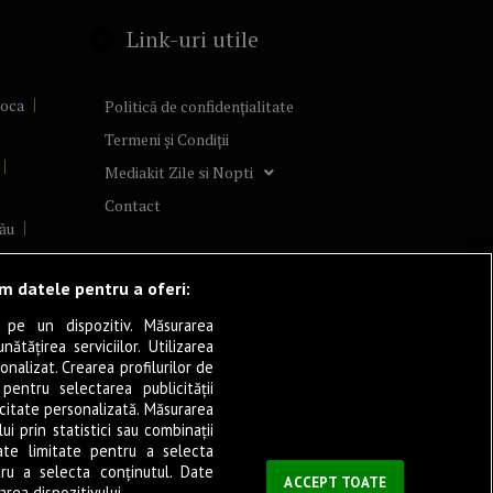
Link-uri utile
poca
Politică de confidențialitate
Termeni și Condiții
Mediakit Zile si Nopti
Contact
ău
lcea
ăm datele pentru a oferi:
 pe un dispozitiv. Măsurarea
tățirea serviciilor. Utilizarea
cșani
onalizat. Crearea profilurilor de
ia
 pentru selectarea publicității
icitate personalizată. Măsurarea
eșița
i prin statistici sau combinații
ate limitate pentru a selecta
tru a selecta conținutul. Date
ași
ACCEPT TOATE
rea dispozitivului.