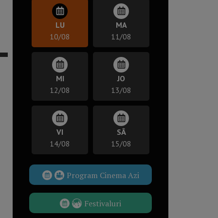
LU
MA
10/08
11/08
MI
JO
12/08
13/08
VI
SÂ
14/08
15/08
Program Cinema Azi
Festivaluri